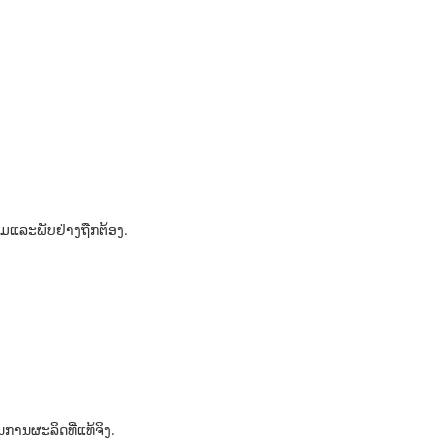
ົມແລະພັບຢ່າງຖືກຕ້ອງ.
ການຜະລິດທີ່ແທ້ຈິງ.