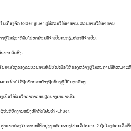
ປໃນເຄື່ອງຈັກ folder-gluer ຢູ່ທີ່ສ່ວນໃຫ້ອາຫານ. ສ່ວນການໃຫ້ອາຫານ
ຢູ່ໃນຊ່ອງທີ່ພັບໄປຫາສ່ວນທີ່ຈໍາເປັນກະກຽມກ່ອງທີ່ຈໍາເປັນ.
ັບພາກຈັດສົ່ງ.
ກັນໃນການໄຫຼຂອງຂະບວນການທີ່ພັບໄປເພື່ອໃຫ້ຊ່ອງຫວ່າງຢູ່ໃນສະຖານທີ່ທີ່ເຫມາະສ
ກເຂົາບໍ່ໄດ້ຖືກພັບອອກຢ່າງຖືກຕ້ອງຫຼືມີບັນຫາອື່ນໆ.
ກ່ອງເພື່ອໃຫ້ແນ່ໃຈວ່າກາວຫນຽວຢ່າງເຫມາະສົມ.
ຜູ້ປະຕິບັດງານຫນຶ່ງເທົ່າກັບໂຟນເດີ -Chuer.
ັບຮູບແບບກ່ອງໃນຂະນະທີ່ປັບປຸງທຸກສ່ວນຂອງໂຟນເດີປະມານ 2 ຊົ່ວໂມງກ່ອນເລີ່ມຕົ້ນ