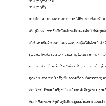
ຂະແຫນງການໂອນ
ຂະແຫນງສົ່ງ
ຫນ້າທໍາອິດ, Die-Die-blanks ແມ່ນໄດ້ຮັບການປ້ອນເຂົ້າໄ
ເຄື່ອງປ້ອນອາຫານນີ້ເຮັດໃຫ້ມີການຕັດແລະເຮັດໃຫ້ຊ່ອງຫວ່າງ
ຕໍ່ໄປ, ພາກພັບພັບ box flaps ແລະກະກຽມໃຫ້ເຂົາເຈົ້າສໍາລ
ຄູ່ມືແລະ hooks rotatory ແມ່ນຕັ້ງຢູ່ໃນເຂດທີ່ແຕກຕ່າງ
ສ່ວນການໂອນຍ້າຍແລ້ວໂອນໃຫ້ກ່ອງສົ່ງຫຼືອອກຈາກຫ້ອງຖ້າພວ
ສຸດທ້າຍ, ສ່ວນການຈັດສົ່ງເພີ່ມຄວາມກົດດັນຕໍ່ກະແສຂອງ
ສ່ວນໃຫຍ່, ຖ້າບໍ່ແມ່ນທັງຫມົດ, ແວ່ນຕາດີນຕ້ອງການພຽງແຕ່
ຜູ້ປະຕິບັດການຈະຕັ້ງເຄື່ອງທີ່ມີໂປແກຼມແຟ້ມແລະທົດສອບກ