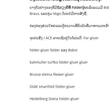
ບາງຕົວຢ່າງຂອງທີ່ມີຊື່ສຽງ
ຍີຫໍ້ Folder
ຜູ້ຜະລິດລວມມີ Bo
Braus, ແລະກຸ່ມ Vega (ໂດຍບໍ່ມີການສັ່ງຊື້.
ກ່ອງກ່ອງສ່ວນໃຫຍ່ແລະຕູ້ກະດານທີ່ຕິດພັນທີ່ມາຫາພວກເຮົາ, ຢູ່ທີ
ຈຸດປະສົງ / ACE ລາຍເຊັນຢູ່ໃນໂຟນເດີ -Far-gluer
folder-gluer folder ຂອງ Bobst
bahmuller turfbo folder-gluer gluer
Brusse eletna filewer-gluer
DGM smartfold folder-gluer
Heidelberg Diana Folder-gluer