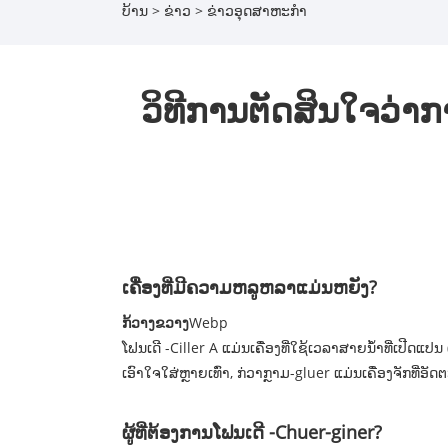
ບ້ານ
>
ຂ່າວ
>
ຂ່າວອຸດສາຫະກໍາ
ວິທີການຕັດສິນໃຈວ່າ
ເຄື່ອງທີ່ມີຄວາມຫລູຫລາແມ່ນຫຍັງ?
ກ້ວາງຂວາງ
Webp
ໂຟນເດີ -Ciller A ແມ່ນເຄື່ອງທີ່ໃຊ້ເວລາສາຍນ້ໍາທີ່ເປີດແ
ເອົາໃຈໃສ່ຫຼາຍເທົ່າ, ກ່ວາກຼາມ-gluer ແມ່ນເຄື່ອງຈັກທ
ຜູ້ທີ່ຕ້ອງການໂຟນເດີ -Chuer-giner?