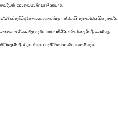
ິມ, ການຫຸ້ມຫໍ່, ແລະການຜະລິດຊອງຈົດຫມາຍ.
ລະໃສ່ໃນປ່ອງທີ່ມີຢູ່ໃນຈໍານວນຫລາຍຕ້ອງການໂຟນເດີຕ້ອງການໂຟນເດີຕ້ອງການໂຟ
ກຫລາຍໄດ້ລວມທັງກ່ອງພັບ, ກະດານທີ່ມີໃບຫນ້າ, ໂຄນຈຸລິນຊີ, ແລະອື່ນໆ.
ກ່ອງເສັ້ນຊື່, 4 ມຸມ, 6 ແຈ, ກ່ອງທີ່ມີບ່ອນຈອດລົດ, ແລະເສື້ອຄຸມ.