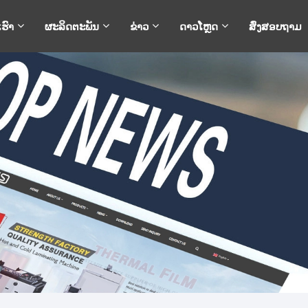
ເຮົາ
ຜະລິດຕະພັນ
ຂ່າວ
ດາວໂຫຼດ
ສົ່ງສອບຖາມ