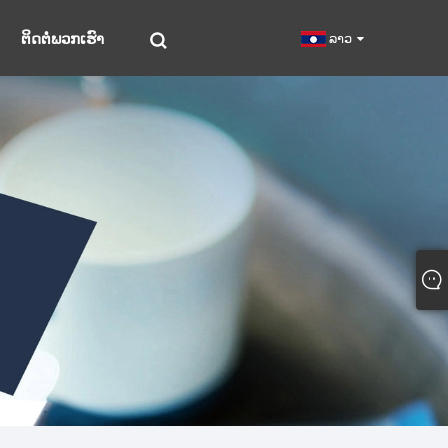
ຕິດຕໍ່ພວກເຮົາ
ລາວ