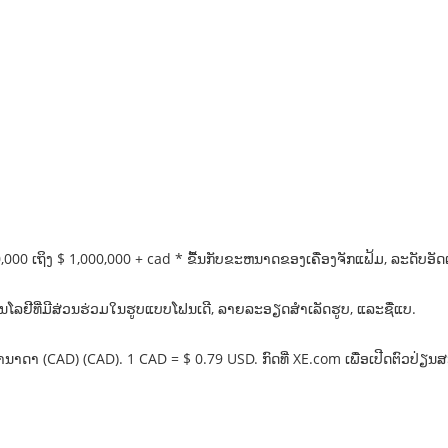
150,000 ເຖິງ $ 1,000,000 + cad * ຂື້ນກັບຂະຫນາດຂອງເຄື່ອງຈັກແຟ້ມ, ລະດ
ນໂລຢີທີ່ມີສ່ວນຮ່ວມໃນຮູບແບບໂຟນເດີ, ລາຍລະອຽດສໍາເລັດຮູບ, ແລະຊື່ແບ.
ນາດາ (CAD) (CAD). 1 CAD = $ 0.79 USD. ກົດທີ່ XE.com ເພື່ອເປີດຕົວປ່ຽ