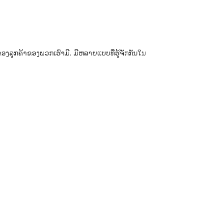
ຂອງລູກຄ້າຂອງພວກເຮົາມີ. ມີຫລາຍແບບທີ່ຮູ້ຈັກກັນໃນ