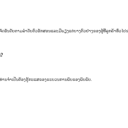
ຈັດອັນດັບຕາມລໍາດັບຕົວອັກສອນແລະມີພຽງແຕ່ບາງຕົວຢ່າງຂອງຜູ້ທີ່ລູກຄ້າທົ່ວໄປ
່?
, ທ່ານຈໍາເປັນຕ້ອງຮູ້ກະແສຂອງຂະບວນການພັບຂອງພັບພັບ.