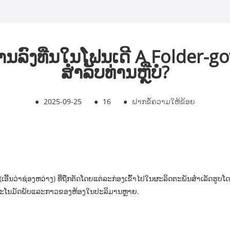
ການລົງທືນໃນໂຟນເດີ A Folder-
ສໍາລັບທ່ານຫຼືບໍ່?
●
2025-09-25
●
16
●
ຝາກຂໍ້ຄວາມໃຫ້ຂ້ອຍ
ປນ (ເອີ້ນວ່າຊ່ອງຫວ່າງ) ທີ່ຖືກຕັດໂດຍແຕ່ລະກ່ອງເຂົ້າໄປໃນຜະລິດຕະພັນສໍາເລັດຮ
ີ່ອັດຕະໂນມັດພັບແລະກາວຂອງຫ້ອງໃນປະລິມານຫຼາຍ.