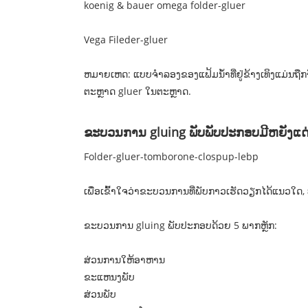
koenig & bauer omega folder-gluer
Vega Fileder-gluer
ຫມາຍເຫດ: ແບບຈໍາລອງຂອງແຟ້ມນ້ໍາທີ່ຢູ່ຂ້າງເທິງແມ່ນຖືກ
ຕະຫຼາດ gluer ໃນຕະຫຼາດ.
ຂະບວນການ gluing ພັບພັບປະກອບມີຫຍັງແດ
Folder-gluer-tomborone-clospup-lebp
ເພື່ອເຂົ້າໃຈວ່າຂະບວນການທີ່ພັບກາວເຮັດວຽກໄດ້ແນວໃດ
ຂະບວນການ gluing ພັບປະກອບດ້ວຍ 5 ພາກຫຼັກ:
ສ່ວນການໃຫ້ອາຫານ
ຂະແຫນງພັບ
ສ່ວນພັບ