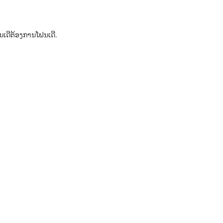
ນເດີຕ້ອງການໂຟນເດີ.