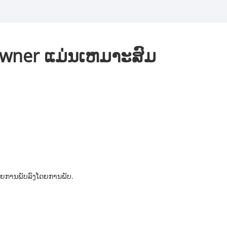
gowner ແມ່ນເຫມາະສົມ
ູບໂດຍການພັບລົງໂດຍການພັບ.