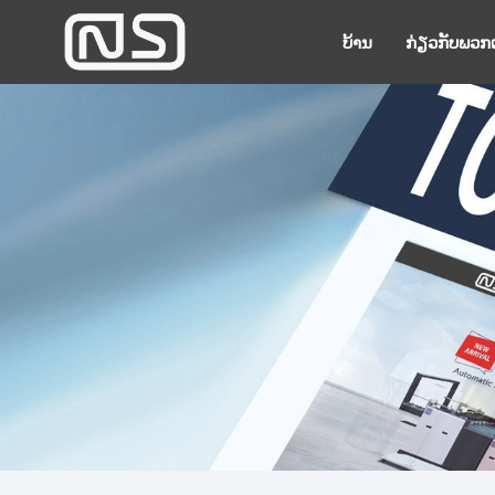
ບ້ານ
ກ່ຽວ​ກັບ​ພວກ​