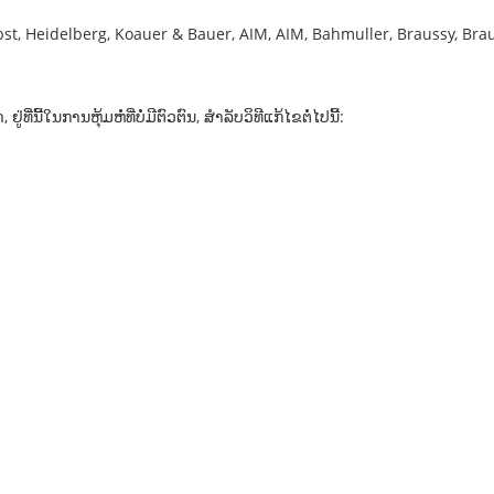
bst, Heidelberg, Koauer & Bauer, AIM, AIM, Bahmuller, Braussy, Brau
່ນີ້ໃນການຫຸ້ມຫໍ່ທີ່ບໍ່ມີຕົວຕົນ, ສໍາລັບວິທີແກ້ໄຂຕໍ່ໄປນີ້: