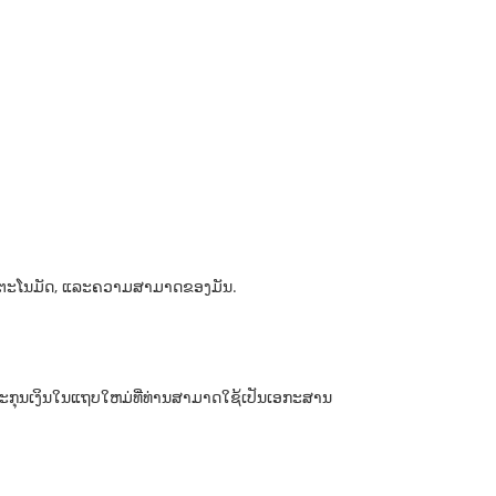
ັບອັດຕະໂນມັດ, ແລະຄວາມສາມາດຂອງມັນ.
ນສະກຸນເງິນໃນແຖບໃຫມ່ທີ່ທ່ານສາມາດໃຊ້ເປັນເອກະສານ