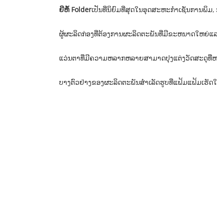
ຍີຫໍ້ Folder
ເປັນທີ່ນິຍົມທີ່ສຸດໃນອຸດສະຫະກໍາເຊັ່ນການພ
ຜູ້ຜະລິດກ່ອງທີ່ຕ້ອງການຜະລິດຕະພັນທີ່ມີຂະຫນາດໃຫຍ່ແ
ແວ່ນຕາທີ່ມີຄວາມຫລາກຫລາຍສາມາດປຸງແຕ່ງວັດສະດຸທີ່ຫລາ
ບາງຕົວຢ່າງຂອງຜະລິດຕະພັນສໍາເລັດຮູບທີ່ແຟ້ມແຟ້ມເຮັດໃຫ້ມີ