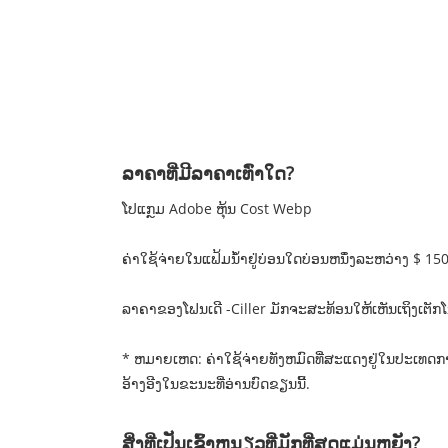
ລາຄາທີ່ມີລາຄາເທົ່າໃດ?
ໂປແກຼມ Adobe ຫຸ້ນ Cost Webp
ຄ່າໃຊ້ຈ່າຍໃນແຟ້ມນ້ໍາຢູ່ບ່ອນໃດບ່ອນຫນຶ່ງລະຫວ່າງ $ 
ລາຄາຂອງໂຟນເດີ -Ciller ມັກຈະສະທ້ອນໃຫ້ເຫັນເຖິງເຕັກໂ
* ຫມາຍເຫດ: ຄ່າໃຊ້ຈ່າຍທັງຫມົດທີ່ສະແດງຢູ່ໃນປະເທດກາ
ອ້າງອີງໃນຂະນະທີ່ອ່ານບົດຂຽນນີ້.
ສິ່ງທີ່ເປັນເຂົ້າຫນຽວທີ່ມັກທີ່ສຸດແມ່ນຫຍັງ?