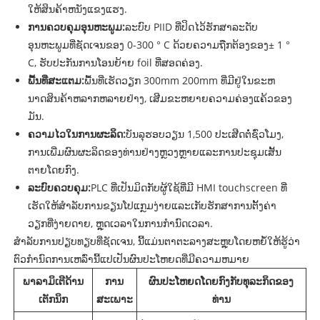
ໃຫ້ສິນຄ້າຫນັງແຂງແຮງ.
ການຄວບຄຸມອຸນຫະພູມ:
ລະບົບ PIID ທີ່ປິດໄວ້ຮັກສາລະດັບ
ອຸນຫະພູມທີ່ຊັດເຈນຂອງ 0-300 ° C ດ້ວຍຄວາມຖືກຕ້ອງຂອງ± 1 °
C, ຮັບປະກັນການໂອນຍ້າຍ foil ທີ່ສອດຄ່ອງ.
ພື້ນທີ່ສະແຕມ:
ພື້ນທີ່ເຮັດວຽກ 300mm 200mm ທີ່ມີຢູ່ໃນຂະຫ
ນາດສິນຄ້າຫລາກຫລາຍຢ່າງ, ເສີມຂະຫຍາຍຄວາມຄ່ອງແຄ້ວຂອງ
ມັນ.
ຄວາມໄວໃນການຜະລິດ:
ບັນລຸຮອບວຽນ 1,500 ປະເສີດຕໍ່ຊົ່ວໂມງ,
ການເພີ່ມຜົນຜະລິດຂອງທ່ານຢ່າງຫຼວງຫຼາຍແລະການປະຊຸມເສັ້ນ
ຕາຍໂດຍກົງ.
ລະບົບຄວບຄຸມ:
PLC ທີ່ເປັນມິດກັບຜູ້ໃຊ້ທີ່ມີ HMI touchscreen ທີ່
ເຮັດໃຫ້ສໍາລັບການຂຽນໂປແກຼມງ່າຍແລະເກັບຮັກສາການຕັ້ງຄ່າ
ວຽກທີ່ງ່າຍດາຍ, ຫຼຸດເວລາໃນການກໍານົດເວລາ.
ສໍາລັບການປຽບທຽບທີ່ຊັດເຈນ, ນີ້ແມ່ນຕາຕະລາງສະຫຼຸບໂດຍຫຍໍ້ໃຫ້ຮູ້ວ່າ
ຕົວກໍານົດການເຫລົ່ານີ້ແປເປັນຜົນປະໂຫຍດທີ່ມີຄວາມຫມາຍ
ພາລາມິເຕີດ້ານ
ການ
ຜົນປະໂຫຍດໂດຍກົງກັບທຸລະກິດຂອງ
ເຕັກນິກ
ສະເພາະ
ທ່ານ