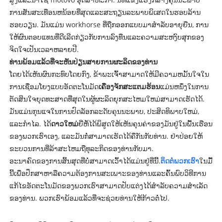
ການສັ່ນສະເທືອນຫນ້ອຍທີ່ສຸດແລະສະຖຽນລະພາບພິເສດໃນຮອບລ້ານ
ຮອບວຽນ. ມັນແມ່ນ workhorse ທີ່ຖືກອອກແບບມາສໍາລັບອາຍຸຍືນ, ການ
ໃຫ້ຜົນຕອບແທນທີ່ດີເລີດກ່ຽວກັບການລົງທືນແລະຄວາມສະຫງົບສຸກຂອງ
ຈິດໃຈເປັນເວລາຫລາຍປີ.
ທ່ານພ້ອມແລ້ວທີ່ຈະຫັນປ່ຽນສາຍການຜະລິດຂອງທ່ານ
ໂດຍໄດ້ເຫັນຜົນກະທົບໂດຍກົງ, ຂ້າພະເຈົ້າສາມາດໃຫ້ມີຄວາມຫມັ້ນໃຈໃນ
ການເຊື່ອມໂຍງແບບອັດຕະໂນມັດ
ເຄື່ອງຈັກສະແຕມຮ້ອນ
ແມ່ນຫນຶ່ງໃນການ
ຕັດສິນໃຈຍຸດທະສາດທີ່ສຸດໃນຜູ້ຜະລິດຍຸກສະໄຫມໃຫມ່ສາມາດເຮັດໄດ້.
ມັນແມ່ນກຸນແຈໃນການປົດລັອກລະດັບຄຸນນະພາບ, ປະສິດທິພາບໃຫມ່,
ແລະກໍາໄລ. ໄດ້
ດາວໃຫມ່
ຍີ່ຫໍ້ໄດ້ພິສູດໃຫ້ເຫັນຄຸນຄ່າຂອງມັນຢູ່ໃນພື້ນເຮືອນ
ຂອງພວກເຮົາເອງ, ແລະມັນກໍ່ສາມາດເຮັດໄດ້ຄືກັນກັບທ່ານ. ຢ່າປ່ອຍໃຫ້
ຂະບວນການທີ່ລ້າສະໄຫມຖືທຸລະກິດຂອງທ່ານກັບມາ.
ອະນາຄົດຂອງການສິ້ນສຸດທີ່ບໍ່ສາມາດເວົ້າໄດ້ແມ່ນຢູ່ທີ່ນີ້.
ຕິດຕໍ່ພວກເຮົາ
ໃນມື້
ນີ້ເພື່ອປຶກສາຫາລືຄວາມຕ້ອງການສະເພາະຂອງທ່ານແລະຄົ້ນພົບວິທີການ
ແກ້ໄຂອັດຕະໂນມັດຂອງພວກເຮົາສາມາດປັບແຕ່ງໄດ້ສໍາລັບຄວາມສໍາເລັດ
ຂອງທ່ານ. ພວກເຮົາພ້ອມແລ້ວທີ່ຈະຊ່ວຍທ່ານໃຫ້ກ້າວຕໍ່ໄປ.