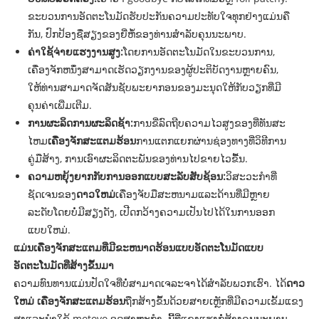
ຂະບວນການອັດຕະໂນມັດຮັບປະກັນຄວາມປະທັບໃຈທຸກຢ່າງແມ່ນຄື
ກັນ, ປົກປ້ອງຊື່ສຽງຂອງຍີ່ຫໍ້ຂອງທ່ານສໍາລັບຄຸນນະພາບ.
ຄ່າໃຊ້ຈ່າຍແຮງງານສູງ:
ໂດຍການອັດຕະໂນມັດໃນຂະບວນການ,
ເຄື່ອງຈັກຫນຶ່ງສາມາດເຮັດວຽກງານຂອງຜູ້ປະຕິບັດງານຫຼາຍຄົນ,
ໃຫ້ທ່ານສາມາດຈັດສັນຊັບພະຍາກອນຂອງມະນຸດໃຫ້ກັບວຽກທີ່ມີ
ຄຸນຄ່າເພີ່ມເຕີມ.
ການຜະລິດການຜະລິດຊ້າ:
ການຂີ່ລົດຖີບຄວາມໄວສູງຂອງທີ່ທັນສະ
ໄຫມ
ເຄື່ອງຈັກສະແຕມຮ້ອນ
ການແຕກແຍກຜ່ານຊ່ອງທາງທີ່ວິທີການ
ຄູ່ມືສ້າງ, ການເອົາຜະລິດຕະພັນຂອງທ່ານໄປຂາຍໄວຂື້ນ.
ຄວາມຫຍຸ້ງຍາກກັບການອອກແບບສະລັບສັບຊ້ອນ:
ວິສະວະກໍາທີ່
ຊັດເຈນຂອງ
ດາວໃຫມ່
ເຄື່ອງຈັບມືສະຫນາມແລະດ້ານທີ່ມີຫຼາຍ
ລະດັບໂດຍບໍ່ມີສຽງດັງ, ເປີດກວ້າງຄວາມເປັນໄປໄດ້ໃນການອອກ
ແບບໃຫມ່.
ແມ່ນເຄື່ອງຈັກສະແຕມທີ່ມີຂະຫນາດຮ້ອນແບບອັດຕະໂນມັດແບບ
ອັດຕະໂນມັດທີ່ສ້າງຂຶ້ນມາ
ຄວາມທົນທານແມ່ນປັດໃຈທີ່ບໍ່ສາມາດເຈລະຈາໄດ້ສໍາລັບພວກເຮົາ. ໄດ້
ດາວ
ໃຫມ່
ເຄື່ອງຈັກສະແຕມຮ້ອນ
ຖືກສ້າງຂຶ້ນດ້ວຍສາຍເຫຼັກທີ່ມີຄວາມເຂັ້ມແຂງ
ສູງແລະນໍາໃຊ້ motovo ອຸດສາຫະກໍາ. ນີ້ທີ່ແຂງແຮງກໍ່ສ້າງຄຸນນະພາບ