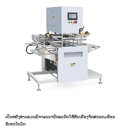
ເປັນຫຍັງທ່ານຄວນພິຈາລະນາຍົກລະດັບໃຫ້ກັບເຄື່ອງຈັກສະແຕມຮ້ອນ
ອັດຕະໂນມັດ