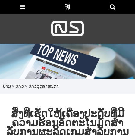
ບ້ານ
>
ຂ່າວ
>
ຂ່າວອຸດສາຫະກໍາ
ສິ່ງທີ່ເຮັດໃຫ້ເຄື່ອງປະດັບທີ່ມີ
ຄວາມຮ້ອນອັດຕະໂນມັດສໍາ
ລັບການຜະລິດເກມສໍາລັບການ