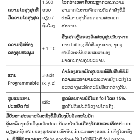
1,500
ໄວກວ່າເວລາກັບຕະຫຼາດ
ແລະຄວາມ
ຄວາມໄວສູງສຸດທີ່
ຮອບ
ສາມາດໃນການຈັດການກັບຄໍາສັ່ງທີ່ມີ
ມີຄວາມໄວສູງສຸດ
ວຽນ /
ປະລິມານສູງດ້ວຍຄວາມສະດວກ
ຊົ່ວໂມງ
ສະບາຍ.
ສິ່ງເສດເຫຼືອຂອງວັດສະດຸສູນ
ເນື່ອງຈາກ
ຄວາມຖືກຕ້ອງ
ການ foiling ທີ່ບໍ່ສົມບູນແບບ; ທຸກໆ
± 1 ° C
ຂອງອຸນຫະພູມ
ຜະລິດຕະພັນຕອບສະຫນອງ
ມາດຕະຖານຄຸນນະພາບ.
ຄໍາຮ້ອງສະຫມັກຮູບແບບທີ່ສັບສົນທີ່ບໍ່ມີ
ແກນ
3-axis
ຄວາມພະຍາຍາມ
ແລະການປ່ຽນແປງໄວ
Programmable
(x, y, z)
ລະຫວ່າງຜະລິດຕະພັນທີ່ແຕກຕ່າງກັນ.
ຮູບແບບການ
ຫຼຸດຜ່ອນການບໍລິໂພກ foil ໂດຍ 15%
,
ແລ້ວ
ປະຫຍັດ foil
ຫຼຸດຕົ້ນທຶນປະຕິບັດງານໂດຍກົງ.
ມີບັນຫາສະເພາະໃດຫນຶ່ງທີ່ມີເຄື່ອງປັບອັດຕະໂນມັດ
ຜູ້ຜະລິດທຸກຄົນມີຈຸດເຈັບປວດ. ອັດຕະໂນມັດ
ເຄື່ອງຈັກສະແຕມຮ້ອນ
ບໍ່ແມ່ນ
ພຽງແຕ່ຊິ້ນສ່ວນຂອງອຸປະກອນເທົ່ານັ້ນ; ມັນແມ່ນທາງອອກ. ມັນທີ່ຢູ່ໂດຍກົງ
ຍີ່ຫໍ້ທີ່ບໍ່ສອດຄ່ອງ:
ເວົ້າວ່າ goodbye ກັບໂລໂກ້ທີ່ມົວຫຼື foil patchy.