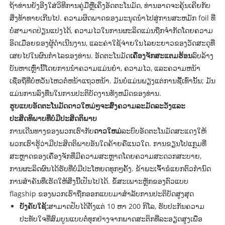
ຖ້າທ່ານຍັງອີງໃສ່ວິທີການຄູ່ມືຫຼືເຄິ່ງອັດຕະໂນມັດ, ທ່ານອາດຈະຄຸ້ນເຄີຍກັບ
ສິ່ງທ້າທາຍເກີນໄປ. ຄວາມຜິດພາດຂອງມະນຸດນໍາໄປສູ່ການສະຫມັກ foil ທີ່
ບໍ່ສາມາດປ່ຽນແປງໄດ້, ຄວາມໄວໃນການຜະລິດແມ່ນຖືກຈໍາກັດໂດຍຄວາມ
ອິດເມື່ອຍຂອງຜູ້ດໍາເນີນງານ, ແລະຄ່າໃຊ້ຈ່າຍໃນໄລຍະຍາວຂອງວັດສະດຸທີ່
ເສຍໄປໃນຜົນກໍາໄລຂອງທ່ານ. ອັດຕະໂນມັດ
ເຄື່ອງຈັກສະແຕມຮ້ອນ
ລົບລ້າງ
ບັນຫາເຫຼົ່ານີ້ໂດຍການນໍາຄວາມແມ່ນຍໍາ, ຄວາມໄວ, ແລະຄວາມຫນ້າ
ເຊື່ອຖືທີ່ບໍ່ຫວັ່ນໄຫວຕໍ່ຫນ້າແຖວຫນ້າ. ມັນບໍ່ແມ່ນພຽງແຕ່ການຊື້ເທົ່ານັ້ນ; ມັນ
ແມ່ນການລົງທືນໃນການປະຕິບັດງານທັງຫມົດຂອງທ່ານ.
ຮູບແບບອັດຕະໂນມັດດາວໃຫມ່ໆຈະສົ່ງຄວາມລະມັດລະວັງແລະ
ປະສິດທິພາບທີ່ບໍ່ມີປະສິດຕິພາບ
ການເດີນທາງຂອງພວກເຮົາກັບ
ດາວໃຫມ່
ລະບົບອັດຕະໂນມັດສະແດງໃຫ້
ພວກເຮົາຮູ້ວ່າມີປະສິດຕິພາບອັນໃດຄ້າຍຄືແນວໃດ. ການຂຽນໂປແກຼມທີ່
ສະຫຼາດຂອງເຄື່ອງຈັກທີ່ມີຄວາມສະຫຼາດໂດຍຄວາມສະດວກສະບາຍ,
ການຜະລິດຜົນໄດ້ຮັບທີ່ບໍ່ມີປະໂຫຍດທຸກໆຄັ້ງ. ຂ້າພະເຈົ້າຂໍແຍກຕົວກໍານົດ
ການສໍາຄັນທີ່ເຮັດໃຫ້ສິ່ງນີ້ເປັນໄປໄດ້. ຂໍ້ສະເພາະຫຼັກຂອງຕົວແບບ
flagship ຂອງພວກເຮົາຖືກອອກແບບມາສໍາລັບການປະຕິບັດສູງສຸດ
ບັງຄັບໃຊ້:
ສາມາດປັບໄດ້ຕັ້ງແຕ່ 10 ຫາ 200 ກິໂລ, ຮັບປະກັນຄວາມ
ປະທັບໃຈທີ່ສົມບູນແບບຕໍ່ທຸກຢ່າງຈາກພາດສະຕິກທີ່ລະອຽດສູງເພື່ອ