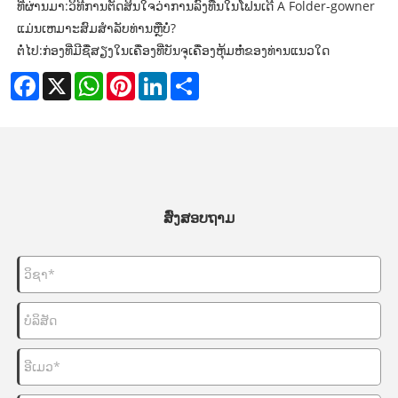
ທີ່ຜ່ານມາ:
ວິທີການຕັດສິນໃຈວ່າການລົງທືນໃນໂຟນເດີ A Folder-gowner
ແມ່ນເຫມາະສົມສໍາລັບທ່ານຫຼືບໍ່?
ຕໍ່ໄປ:
ກ່ອງທີ່ມີຊື່ສຽງໃນເຄື່ອງທີ່ບັນຈຸເຄື່ອງຫຸ້ມຫໍ່ຂອງທ່ານແນວໃດ
Facebook
X
WhatsApp
Pinterest
LinkedIn
Share
ສົ່ງສອບຖາມ