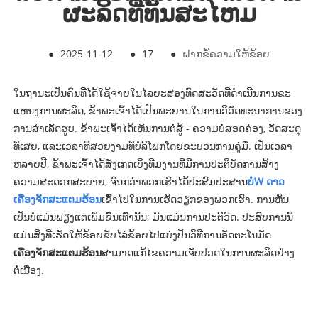
ຜະລິດທີ່ທັນສະໄຫມ
●
2025-11-12
●
17
●
ຝາກຂໍ້ຄວາມໃຫ້ຂ້ອຍ
ໃນຖານະເປັນຄົນທີ່ໄດ້ໃຊ້ຈ່າຍໃນໄລຍະສອງທົດສະວັດທີ່ດໍາເນີນການຂະ
ແຫນງການຜະລິດ, ຂ້າພະເຈົ້າໄດ້ເປັນພະຍານໃນການວິວັດທະນາການຂອງ
ການສໍາເລັດຮູບ. ຂ້າພະເຈົ້າໄດ້ເຫັນການຕໍ່ສູ້ - ຄວາມບໍ່ສອດຄ່ອງ, ວັດສະດຸ
ທີ່ເສຍ, ແລະເວລາທີ່ສວຍງາມທີ່ບໍລິໂພກໂດຍຂະບວນການຄູ່ມື. ເປັນເວລາ
ຫລາຍປີ, ຂ້າພະເຈົ້າໄດ້ສັງເກດເບິ່ງທີມງານທີ່ມີການປະຕິບັດການສ້າງ
ຄວາມສະດວກສະບາຍ, ຈົນກວ່າພວກເຮົາໄດ້ປະສົມປະສານ
ບໍ່
W ດາວ
ເຄື່ອງຈັກສະແຕມຮ້ອນ
ເຂົ້າໄປໃນການເຮັດວຽກຂອງພວກເຮົາ. ການຫັນ
ເປັນບໍ່ແມ່ນພຽງແຕ່ເພີ່ມຂື້ນເທົ່ານັ້ນ; ມັນແມ່ນການປະຕິວັດ. ປະສົບການນີ້
ແມ່ນສິ່ງທີ່ເຮັດໃຫ້ຂ້ອຍຂັບໄລ່ຂ້ອຍໄປແບ່ງປັນວິທີການອັດຕະໂນມັດ
ເຄື່ອງຈັກສະແຕມຮ້ອນ
ສາມາດແກ້ໄຂຄວາມເຈັບປວດໃນການຜະລິດຢ່າງ
ຕໍ່ເນື່ອງ.