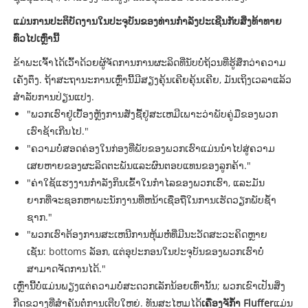
ແມ່ນການປະຕິບັດງານໃນປະຈຸບັນຂອງທ່ານກໍາລັງປະເຊີນກັບສິ່ງທ້າທາຍ
ທົ່ວໄປເຫຼົ່ານີ້
ຂ້າພະເຈົ້າໄດ້ເວົ້າດ້ວຍຜູ້ຈັດການການຜະລິດທີ່ນັບບໍ່ຖ້ວນທີ່ຮູ້ສຶກວ່າຄວາມ
ເຄັ່ງຕຶງ. ຖ້າສະຖານະການເຫຼົ່ານີ້ມີສຽງຄຸ້ນເຄີຍຄຸ້ນເຄີຍ, ມັນເຖິງເວລາແລ້ວ
ສໍາລັບການປ່ຽນແປງ.
"ພວກເຮົາຢູ່ເບື້ອງຫຼັງການສັ່ງຊື້ຢູ່ສະເຫມີເພາະວ່າພັບຄູ່ມືຂອງພວກ
ເຮົາຊ້າເກີນໄປ."
"ຄວາມບໍ່ສອດຄ່ອງໃນກ່ອງທີ່ພັບຂອງພວກເຮົາແມ່ນນໍາໄປສູ່ຄວາມ
ເສຍຫາຍຂອງຜະລິດຕະພັນແລະຜົນຕອບແທນຂອງລູກຄ້າ."
"ຄ່າໃຊ້ແຮງງານກໍາລັງກິນເຂົ້າໃນກໍາໄລຂອງພວກເຮົາ, ແລະມັນ
ຍາກທີ່ຈະຊອກຫາພະນັກງານທີ່ຫນ້າເຊື່ອຖືໃນການເຮັດວຽກພັບຊໍ້າ
ຊາກ."
"ພວກເຮົາຕ້ອງການສະເຫນີການຫຸ້ມຫໍ່ທີ່ມີນະວັດສະວະຄິດຫຼາຍ
ເຊັ່ນ: bottoms ລັອກ, ແຕ່ອຸປະກອນໃນປະຈຸບັນຂອງພວກເຮົາບໍ່
ສາມາດຈັດການໄດ້."
ເຫຼົ່ານີ້ບໍ່ແມ່ນພຽງແຕ່ຄວາມບໍ່ສະດວກເລັກນ້ອຍເທົ່ານັ້ນ; ພວກເຂົາເປັນສິ່ງ
ກີດຂວາງທີ່ສໍາຄັນຕໍ່ການເຕີບໃຫຍ່. ທັນສະໄຫມໄດ້
ເຄື່ອງຈັກ້ໍາ Fluffer
ແມ່ນ