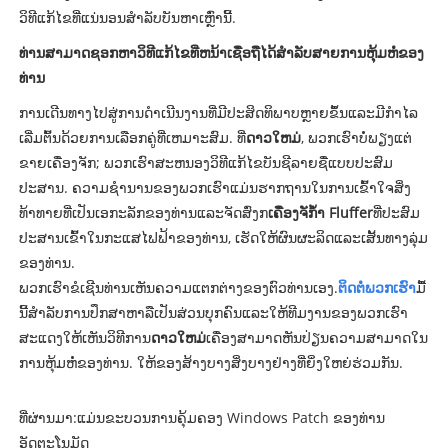
ວິທີແກ້ໄຂທີ່ແນ່ນອນສໍາລັບບັນຫາເຫຼົ່ານີ້.
ທ່ານສາມາດຊອກຫາວິທີແກ້ໄຂທີ່ຫນ້າເຊື່ອຖືໄດ້ສໍາລັບສາຍການຫຸ້ມຫໍ່ຂອງ
ທ່ານ
ການເດີນທາງໄປສູ່ການດໍາເນີນງານທີ່ມີປະສິດທິພາບຫຼາຍຂຶ້ນແລະມີກໍາໄລ
ເລີ່ມຕົ້ນດ້ວຍການເລືອກຄູ່ທີ່ເຫມາະສົມ. ທີ່
ດາວໃຫມ່
, ພວກເຮົາບໍ່ພຽງແຕ່
ຂາຍເຄື່ອງຈັກ; ພວກເຮົາສະຫນອງວິທີແກ້ໄຂບັນຊີລາຍຊື່ແບບປະສົມ
ປະສານ. ຄວາມຊໍານານຂອງພວກເຮົາແມ່ນຮາກຖານໃນການເຂົ້າໃຈສິ່ງ
ທ້າທາຍທີ່ເປັນເອກະລັກຂອງທ່ານແລະຈັດສົ່ງກ
ເຄື່ອງຈັກ້ໍາ Fluffer
ທີ່ປະສົມ
ປະສານເຂົ້າໃນກະແສໄຟຟ້າຂອງທ່ານ, ເຮັດໃຫ້ຜົນຜະລິດແລະເສັ້ນທາງລຸ່ມ
ຂອງທ່ານ.
ພວກເຮົາຂໍເຊີນທ່ານເຫັນຄວາມແຕກຕ່າງຂອງຕົວທ່ານເອງ.
ຕິດຕໍ່ພວກເຮົາ
ມື້
ນີ້ສໍາລັບການປຶກສາຫາລືເປັນສ່ວນບຸກຄົນແລະໃຫ້ທີມງານຂອງພວກເຮົາ
ສະແດງໃຫ້ເຫັນວິທີການ
ດາວໃຫມ່
ເຄື່ອງສາມາດຫັນປ່ຽນຄວາມສາມາດໃນ
ການຫຸ້ມຫໍ່ຂອງທ່ານ. ໃຫ້ຂອງສ້າງບາງສິ່ງບາງຢ່າງທີ່ຍິ່ງໃຫຍ່ຮ່ວມກັນ.
ທີ່ຜ່ານມາ:
ແມ່ນຂະບວນການຄຸ້ມຄອງ Windows Patch ຂອງທ່ານ
ອັດຕະໂນມັດ