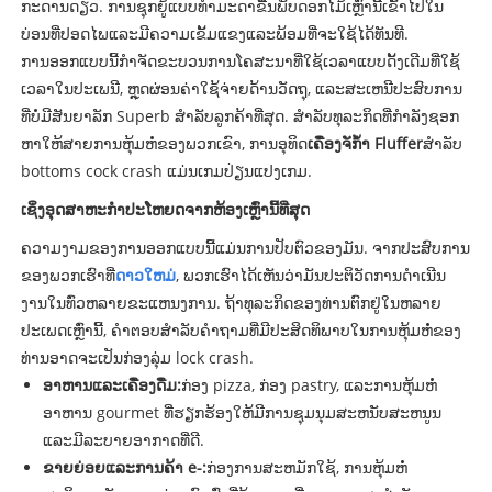
ກະດານດຽວ. ການຊຸກຍູ້ແບບທໍາມະດາຂື້ນພັບດອກໄມ້ເຫຼົ່ານີ້ເຂົ້າໄປໃນ
ບ່ອນທີ່ປອດໄພແລະມີຄວາມເຂັ້ມແຂງແລະພ້ອມທີ່ຈະໃຊ້ໄດ້ທັນທີ.
ການອອກແບບນີ້ກໍາຈັດຂະບວນການໂຄສະນາທີ່ໃຊ້ເວລາແບບດັ້ງເດີມທີ່ໃຊ້
ເວລາໃນປະເພນີ, ຫຼຸດຜ່ອນຄ່າໃຊ້ຈ່າຍດ້ານວັດຖຸ, ແລະສະເຫນີປະສົບການ
ທີ່ບໍ່ມີສັນຍາລັກ Superb ສໍາລັບລູກຄ້າທີ່ສຸດ. ສໍາລັບທຸລະກິດທີ່ກໍາລັງຊອກ
ຫາໃຫ້ສາຍການຫຸ້ມຫໍ່ຂອງພວກເຂົາ, ການອຸທິດ
ເຄື່ອງຈັກ້ໍາ Fluffer
ສໍາລັບ
bottoms cock crash ແມ່ນເກມປ່ຽນແປງເກມ.
ເຊິ່ງອຸດສາຫະກໍາປະໂຫຍດຈາກຫ້ອງເຫຼົ່ານີ້ທີ່ສຸດ
ຄວາມງາມຂອງການອອກແບບນີ້ແມ່ນການປັບຕົວຂອງມັນ. ຈາກປະສົບການ
ຂອງພວກເຮົາທີ່
ດາວໃຫມ່
, ພວກເຮົາໄດ້ເຫັນວ່າມັນປະຕິວັດການດໍາເນີນ
ງານໃນທົ່ວຫລາຍຂະແຫນງການ. ຖ້າທຸລະກິດຂອງທ່ານຕົກຢູ່ໃນຫລາຍ
ປະເພດເຫຼົ່ານີ້, ຄໍາຕອບສໍາລັບຄໍາຖາມທີ່ມີປະສິດທິພາບໃນການຫຸ້ມຫໍ່ຂອງ
ທ່ານອາດຈະເປັນກ່ອງລຸ່ມ lock crash.
ອາຫານແລະເຄື່ອງດື່ມ:
ກ່ອງ pizza, ກ່ອງ pastry, ແລະການຫຸ້ມຫໍ່
ອາຫານ gourmet ທີ່ຮຽກຮ້ອງໃຫ້ມີການຊຸມນຸມສະຫນັບສະຫນູນ
ແລະມີລະບາຍອາກາດທີ່ດີ.
ຂາຍຍ່ອຍແລະການຄ້າ e-:
ກ່ອງການສະຫມັກໃຊ້, ການຫຸ້ມຫໍ່