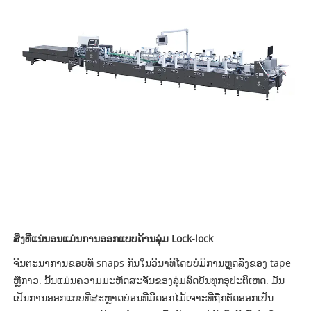
ສິ່ງທີ່ແນ່ນອນແມ່ນການອອກແບບດ້ານລຸ່ມ Lock-lock
ຈິນຕະນາການຂອບທີ່ snaps ກັນໃນວິນາທີໂດຍບໍ່ມີການຫຼຸດລົງຂອງ tape
ຫຼືກາວ. ນັ້ນແມ່ນຄວາມມະຫັດສະຈັນຂອງລຸ່ມລົດບັນທຸກອຸປະຕິເຫດ. ມັນ
ເປັນການອອກແບບທີ່ສະຫຼາດບ່ອນທີ່ມີດອກໄມ້ເຈາະທີ່ຖືກຕັດອອກເປັນ