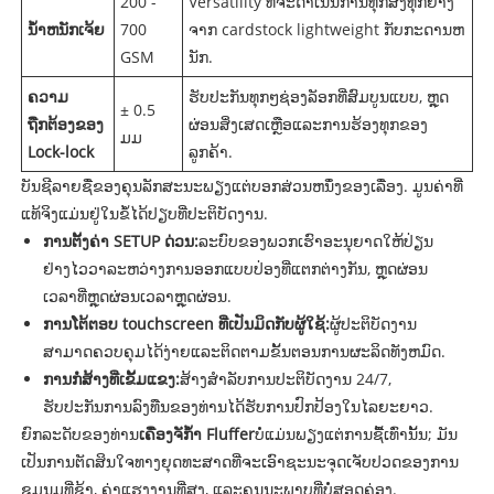
200 -
Versatility ທີ່ຈະດໍາເນີນການທຸກສິ່ງທຸກຢ່າງ
ນ້ໍາຫນັກເຈ້ຍ
700
ຈາກ cardstock lightweight ກັບກະດານຫ
GSM
ນັກ.
ຄວາມ
ຮັບປະກັນທຸກໆຊ່ອງລັອກທີ່ສົມບູນແບບ, ຫຼຸດ
± 0.5
ຖືກຕ້ອງຂອງ
ຜ່ອນສິ່ງເສດເຫຼືອແລະການຮ້ອງທຸກຂອງ
ມມ
Lock-lock
ລູກຄ້າ.
ບັນຊີລາຍຊື່ຂອງຄຸນລັກສະນະພຽງແຕ່ບອກສ່ວນຫນຶ່ງຂອງເລື່ອງ. ມູນຄ່າທີ່
ແທ້ຈິງແມ່ນຢູ່ໃນຂໍ້ໄດ້ປຽບທີ່ປະຕິບັດງານ.
ການຕັ້ງຄ່າ SETUP ດ່ວນ:
ລະບົບຂອງພວກເຮົາອະນຸຍາດໃຫ້ປ່ຽນ
ຢ່າງໄວວາລະຫວ່າງການອອກແບບປ່ອງທີ່ແຕກຕ່າງກັນ, ຫຼຸດຜ່ອນ
ເວລາທີ່ຫຼຸດຜ່ອນເວລາຫຼຸດຜ່ອນ.
ການໂຕ້ຕອບ touchscreen ທີ່ເປັນມິດກັບຜູ້ໃຊ້:
ຜູ້ປະຕິບັດງານ
ສາມາດຄວບຄຸມໄດ້ງ່າຍແລະຕິດຕາມຂັ້ນຕອນການຜະລິດທັງຫມົດ.
ການກໍ່ສ້າງທີ່ເຂັ້ມແຂງ:
ສ້າງສໍາລັບການປະຕິບັດງານ 24/7,
ຮັບປະກັນການລົງທືນຂອງທ່ານໄດ້ຮັບການປົກປ້ອງໃນໄລຍະຍາວ.
ຍົກລະດັບຂອງທ່ານ
ເຄື່ອງຈັກ້ໍາ Fluffer
ບໍ່ແມ່ນພຽງແຕ່ການຊື້ເທົ່ານັ້ນ; ມັນ
ເປັນການຕັດສິນໃຈທາງຍຸດທະສາດທີ່ຈະເອົາຊະນະຈຸດເຈັບປວດຂອງການ
ຊຸມນຸມທີ່ຊ້າ, ຄ່າແຮງງານທີ່ສູງ, ແລະຄຸນນະພາບທີ່ບໍ່ສອດຄ່ອງ.