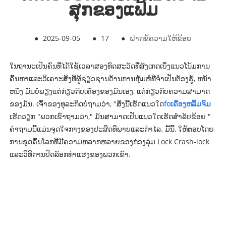
ສຸກຂອງແຟ້ມ
●
2025-09-05
●
17
●
ຝາກຂໍ້ຄວາມໃຫ້ຂ້ອຍ
ໃນຖານະເປັນຄົນທີ່ໄດ້ໃຊ້ເວລາສອງທົດສະວັດທີ່ສັງເກດເບິ່ງແນວໂນ້ມການ
ຄົ້ນຫາແລະວິເຄາະສິ່ງທີ່ຜູ້ຊ່ຽວຊານດ້ານການຫຸ້ມຫໍ່ທີ່ຈໍາເປັນຕ້ອງຮູ້, ຫນ້າ
ຫນຶ່ງ ມັນບໍ່ພຽງແຕ່ກ່ຽວກັບເຄື່ອງຂອງມັນເອງ, ແຕ່ກ່ຽວກັບຄວາມສາມາດ
ຂອງມັນ. ເຈົ້າຂອງທຸລະກິດບໍ່ຖາມວ່າ, "ສິ່ງນີ້ເຮັດແນວໃດ
fo
ເຄື່ອງຫລົ້ມຈົມ
ເຮັດວຽກ "ພວກເຂົາຖາມວ່າ," ມັນສາມາດເປັນແນວໃດ
ເຮັດ
ສໍາລັບຂ້ອຍ "
ຄໍາຖາມນີ້ແມ່ນຈຸດໃຈກາງຂອງປະສິດທິພາບແລະກໍາໄລ. ມື້ນີ້, ໃຫ້ຕອບໂດຍ
ການຂຸດຄົ້ນໂລກທີ່ມີຄວາມຫລາກຫລາຍຂອງກ່ອງລຸ່ມ Lock Crash-lock
ແລະວິທີການປົດລັອກທ່າແຮງຂອງພວກເຂົາ.