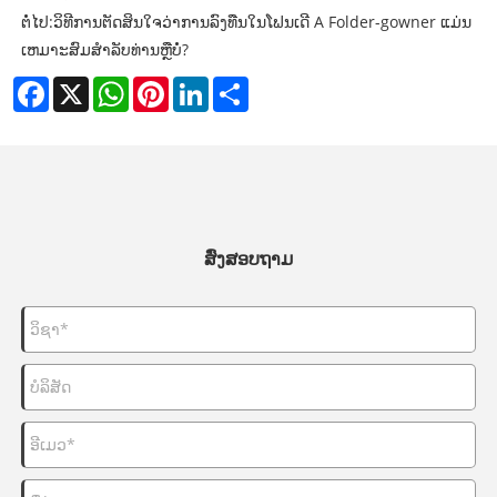
ຕໍ່ໄປ:
ວິທີການຕັດສິນໃຈວ່າການລົງທືນໃນໂຟນເດີ A Folder-gowner ແມ່ນ
ເຫມາະສົມສໍາລັບທ່ານຫຼືບໍ່?
Facebook
X
WhatsApp
Pinterest
LinkedIn
Share
ສົ່ງສອບຖາມ