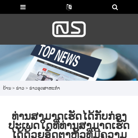
ບ້ານ
>
ຂ່າວ
>
ຂ່າວອຸດສາຫະກໍາ
ທ່ານສາມາດເຮັດໄດ້ກັບກ່ອງ
ປະເພດໃດທີ່ທ່ານສາມາດເຮັດ
ໄດ້ດ້ວຍອັດຕາຫິ້ວທີ່ມີຄວາມ