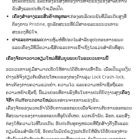
ຜະລິດຕະພັນ, ແລະກ່ອງຂົນສົ່ງທີ່ຕ້ອງການທີ່ຈະແຂງແຮງສໍາລັບການ
ຂົນສົ່ງແລະປະທັບໃຈເມື່ອເປີດ.
ເຄື່ອງສໍາອາງແລະສິນຄ້າຫລູຫລາ:
ກ່ອງຜະລິດຕະພັນທີ່ມີລະດັບສູງທີ່
ຕ້ອງການ Pristine, ຮູບລັກສະນະທີ່ບໍ່ມີສາຍແລະຂະບວນການ
ສະແດງທີ່ພໍໃຈ.
ຢາແລະການແພດ:
ການຫຸ້ມຫໍ່ທີ່ປອດໄພສໍາລັບອຸປະກອນການແພດ
ແລະເຄື່ອງມືທີ່ມີຄວາມຊື່ສັດແລະການເຂົ້າເຖິງໄວແມ່ນສໍາຄັນທີ່ສຸດ.
ເຄື່ອງຈັກດາວດາວທຽມໃຫມ່ທີ່ສົມບູນແບບໃນຂະບວນການນີ້
ຂະບວນການຄູ່ມືສາມາດເຮັດໃຫ້ທ່ານໄດ້ຮັບທ່ານເທົ່ານັ້ນ. ເພື່ອເປັນມູນເງິນ
ຢ່າງແທ້ຈິງກ່ຽວກັບຜົນປະໂຫຍດຂອງກ່ອງດ້ານລຸ່ມ Lock Crash-lock,
ທ່ານຕ້ອງການຄວາມແມ່ນຍໍາ, ຄວາມໄວ, ແລະຄວາມຫນ້າເຊື່ອຖືແລະ
ຄວາມຫນ້າເຊື່ອຖື. ນີ້ແມ່ນບ່ອນທີ່ການລົງທືນໃນການປະຕິບັດງານສູງ
ເຄື່ອງ
ຈັກ້ໍາ Fluffer
ແຕ່
ດາວໃຫມ່
ແຍກທ່ານຈາກການແຂ່ງຂັນ.
ເຄື່ອງຈັກຂອງພວກເຮົາໄດ້ຮັບການອອກແບບເພື່ອຈັດການກັບການອອກແບບ
ທີ່ສະເພາະຂອງການອອກແບບທີ່ອຸບັດຕິເຫດ. ພວກເຂົາພັບ, ລັອກ, ແລະສົ່ງ
ກ່ອງໃຫ້ຄວາມໄວທີ່ໂດດເດັ່ນ, ຮັບປະກັນທຸກໆຫນ່ວຍທີ່ຖືກສ້າງຕັ້ງຂື້ນແລະ
ກຽມພ້ອມສໍາລັບໃຊ້. ອັດຕະໂນມັດບໍ່ພຽງແຕ່ເຮັດໃຫ້ຜົນໄດ້ຮັບຂອງທ່ານ
ເທົ່ານັ້ນແຕ່ຍັງຮັບປະກັນຄຸນນະພາບທີ່ສອດຄ່ອງ, ກໍາຈັດຄວາມແຕກຕ່າງ