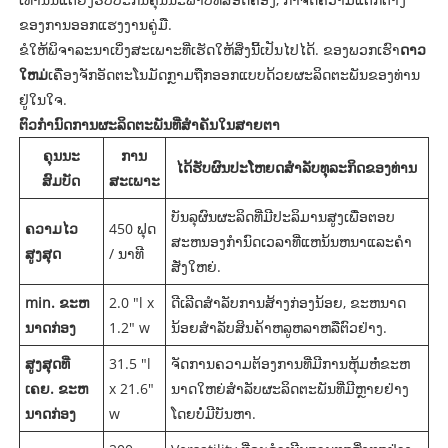
ຂອງການອອກແຮງງານຄູ່ມື.
ຂໍໃຫ້ພິຈາລະນາເບິ່ງສະເພາະທີ່ເຮັດໃຫ້ສິ່ງນີ້ເປັນໄປໄດ້. ຂອງພວກເຮົາ
ດາວ
ໃຫມ່
ເຄື່ອງຈັກອັດຕະໂນມັດກຼາມຖືກອອກແບບດ້ວຍຜະລິດຕະພັນຂອງທ່ານ
ຢູ່ໃນໃຈ.
ຕົວກໍານົດການຜະລິດຕະພັນທີ່ສໍາຄັນໃນສາຍຕາ
ຄຸນນະ
ການ
ໄດ້ຮັບຜົນປະໂຫຍດສໍາລັບທຸລະກິດຂອງທ່ານ
ສົມບັດ
ສະເພາະ
ບັນລຸຜົນຜະລິດທີ່ມີປະລິມານສູງເພື່ອຕອບ
ຄວາມໄວ
450 ຟຸດ
ສະຫນອງກໍານົດເວລາທີ່ແຫນ້ນຫນາແລະຄໍາ
ສູງສຸດ
/ ນາທີ
ສັ່ງໃຫຍ່.
min. ຂະຫ
2.0 "l x
ດີເລີດສໍາລັບການສ້າງກ່ອງນ້ອຍ, ຂະຫນາດ
ນາດກ່ອງ
1.2" w
ນ້ອຍສໍາລັບສິນຄ້າຫລູຫລາຫລືຕົວຢ່າງ.
ສູງສຸດທີ່
31.5 "l
ຈັດການຄວາມຕ້ອງການທີ່ມີການຫຸ້ມຫໍ່ຂະຫ
ເຄຍ. ຂະຫ
x 21.6"
ນາດໃຫຍ່ສໍາລັບຜະລິດຕະພັນທີ່ມີຫຼາຍຢ່າງ
ນາດກ່ອງ
w
ໂດຍບໍ່ມີບັນຫາ.