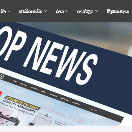
ເຮົາ
ຜະລິດຕະພັນ
ຂ່າວ
ດາວໂຫຼດ
ສົ່ງສອບຖາມ