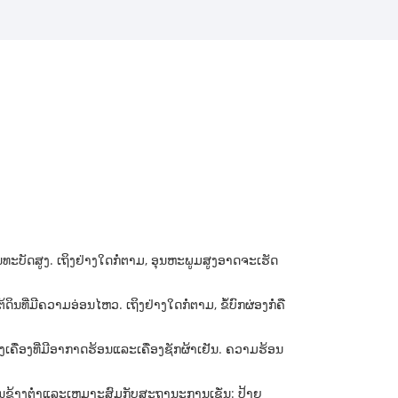
ບັດສູງ. ເຖິງຢ່າງໃດກໍ່ຕາມ, ອຸນຫະພູມສູງອາດຈະເຮັດ
ທີ່ມີຄວາມອ່ອນໄຫວ. ເຖິງຢ່າງໃດກໍ່ຕາມ, ຂໍ້ບົກຜ່ອງກໍ່ຄື
ື່ອງທີ່ມີອາກາດຮ້ອນແລະເຄື່ອງຊັກຜ້າເຢັນ. ຄວາມຮ້ອນ
ຂ້ອນຂ້າງຕໍ່າແລະເຫມາະສົມກັບສະຖານະການເຊັ່ນ: ປ້າຍ