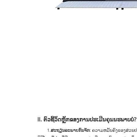
II. ຕົວຊີ້ວັດຫຼັກຂອງການປະເມີນຄຸນນະພາບບໍ?
1.
ສະຖຽນລະພາບກົນຈັກ
: ຄວາມຫມັ້ນຄົງຂອງສ່ວນປະ