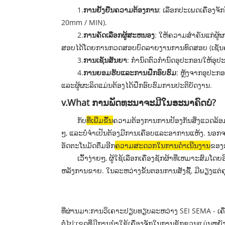
1.
ການຢັ້ງຢືນຄວາມຕ້ອງການ
: ເລືອກປະເພດເຄື່ອງຈັ
20mm / MIN).
2.
ການຄັດເລືອກຜູ້ສະຫນອງ
: ໃຫ້ຄວາມສໍາຄັນແກ່ຜູ
ສອບໄດ້ໂດຍການກວດສອບບົດລາຍງານການທົດສອບ (ເຊັ່ນຄວ
3.
ການເຊັນສັນຍາ
: ກໍານົດຕົວກໍານົດອຸປະກອນໃຫ້ອ
4.
ການຍອມຮັບແລະການຝຶກອົບຮົມ
: ຫຼັງຈາກອຸປະ
ແລະຜູ້ຜະລິດແມ່ນຕ້ອງໄດ້ຝຶກອົບຮົມການປະຕິບັດງານ.
v.What ການພັດທະນາຈະມີໃນອະນາຄົດບໍ?
ກັບ
ທີ່ເພີ່ມຂື້ນ
ຄວາມຕ້ອງການການປ້ອງກັນສິ່ງແວດລ້ອມ,
ໆ, ແລະບໍ່ຈໍາເປັນຕ້ອງມີການເຄືອບແລະອາການແຫ້ງ. ນອກຈາ
ອັດຕະໂນມັດຕື່ມອີກ
ຄວາມສະດວກໃນການດໍາເນີນງານ
ຂອງ
ເວົ້າງ່າຍໆ, ຜູ້ໃຊ້ເລືອກເຄື່ອງຊັກຜ້າທີ່ເຫມາະສົມໂດ
ຫລັງການຂາຍ. ໃນລະຫວ່າງຂັ້ນຕອນການສັ່ງຊື້, ມີພຽງແຕ
ທີ່ຜ່ານມາ:
ການວິເຄາະປຽບທຽບລະຫວ່າງ SEI SEMA - ເຄື່ອ
ຕໍ່ໄປ:
ເຂດທີ່ມີການນໍາໃຊ້ເຄື່ອງຈັກໃນການຊັກຊວນແມ່ນຫຍັ