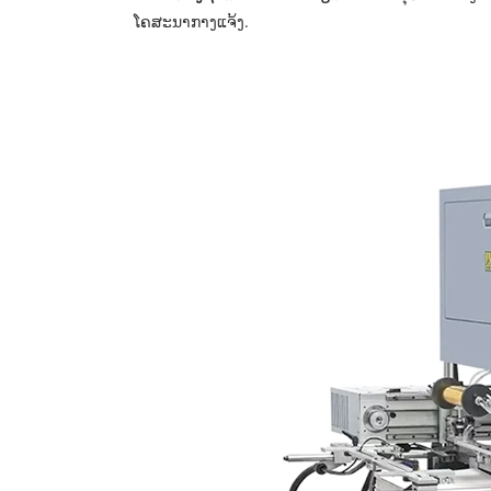
ໂຄສະນາກາງແຈ້ງ.