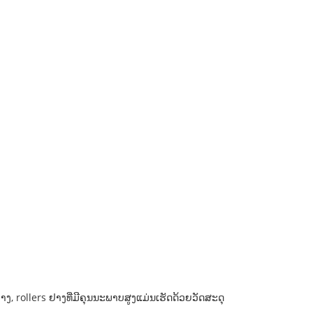
ງ, rollers ຢາງທີ່ມີຄຸນນະພາບສູງແມ່ນເຮັດດ້ວຍວັດສະດຸ