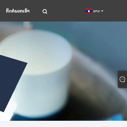
ຕິດຕໍ່ພວກເຮົາ
ລາວ