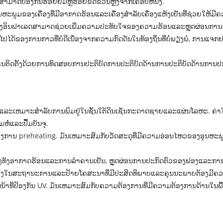
ິ່ງສາມາດປ້ອງກັນຮອຍຍິ້ມຫຼືຮອຍຂີດຂ່ວນຫຼັງຈາກເຄືອບຫນັງ.
ຫະພູມຂອງເຄື່ອງທີ່ມີອາກາດຮ້ອນແລະເຄື່ອງສໍາລັບເຄື່ອງແຫ້ງເຢັນທີ່ຊ່ວຍໃຫ້ມ
ຂອງອິນຟາເລດສາມາດຊ່ວຍເພີ່ມຄວາມປະທັບໃຈຂອງຄວາມຮ້ອນແລະຫຼຸດຜ່ອນການຊ
ັນໄປໄດ້ຂອງການກາວທີ່ບໍ່ດີເນື່ອງຈາກຄວາມກົດດັນໃນທ້ອງຖິ່ນທີ່ບໍ່ພຽງພໍ, ການແ
ນຕິດຕັ້ງດ້ວຍການທົດສອບການປະຕິບັດການປະຕິບັດດ້ານການປະຕິບັດດ້ານການປະຕິບ
ຫມາະສໍາລັບການພິມຢູ່ໃນຊັ້ນໃຕ້ດິນເຊັ່ນກະດາດຊາຍແລະແຜ່ນໂລຫະ. ຄ່າໃຊ້
ຫໍ່ແລະປື້ມບັນຈຸ.
ງການ preheating. ມັນເຫມາະສົມກັບວັດສະດຸທີ່ມີຄວາມອ່ອນໄຫວຂອງອຸນຫະພູມເຊ
ງທັງອາກາດຮ້ອນແລະການລໍາຄານເຢັນ, ຫຼຸດຜ່ອນການປະກົດຕົວຂອງຟອງແລະການໃຊ້ເ
ຂວາງໃນສະຖານະການແລະປ້າຍໂຄສະນາທີ່ມີປະສິດທິພາບແລະຄຸນນະພາບຕ້ອງມີຄວ
ທີ່ປ້ອງກັນ UV. ມັນເຫມາະສົມກັບຄວາມຕ້ອງການທີ່ມີຄວາມຕ້ອງການດ້ານໃນພື້ນທີ່