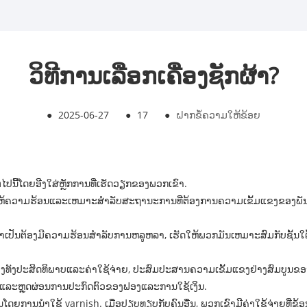
ວິທີການເລືອກເຄື່ອງຊັກຜ້າ?
●
2025-06-27
●
17
●
ຝາກຂໍ້ຄວາມໃຫ້ຂ້ອຍ
ໍ່ໄປນີ້ໂດຍອີງໃສ່ຫຼັກການທີ່ເຮັດວຽກຂອງພວກເຂົາ.
ໃຫ້ຄວາມຮ້ອນແລະເຫມາະສໍາລັບສະຖານະການທີ່ຕ້ອງການຄວາມເຂັ້ມແຂງຂອງພັນທະ
ໍາເປັນຕ້ອງມີຄວາມຮ້ອນສໍາລັບການຫລູຫລາ, ເຮັດໃຫ້ພວກມັນເຫມາະສົມກັບຊັ້ນໃຕ້ດິນ
ງທັງປະສິດທິພາບແລະຄ່າໃຊ້ຈ່າຍ, ປະສົມປະສານຄວາມເຂັ້ມແຂງຢ່າງສົມບູນຂອງເຄ
ົາແລະຫຼຸດຜ່ອນການປະກົດຕົວຂອງຟອງແລະການໃຊ້ເງິນ.
ັນໂດຍການນໍາໃຊ້ varnish. ເມື່ອປຽບທຽບກັບຄົນອື່ນ, ພວກເຂົາມີຄ່າໃຊ້ຈ່າຍທີ່