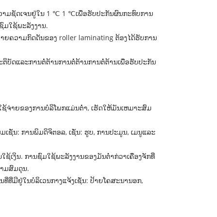
ີຄວາມຊັດເຈນຢູ່ໃນ 1 ℃ 1 ℃ເພື່ອຮັບປະກັນຜົນກະທົບການ
ົມໃຊ້ພະລັງງານ.
ຈກຢາຍຄວາມກົດດັນຂອງ roller laminating ຕ້ອງໄດ້ຮັບການ
ັດແລະການຕໍ່ຕ້ານການຕໍ່ຕ້ານການຕໍ່ຕ້ານເພື່ອຮັບປະກັນ
ຈ່າຍຂອງການບໍລິໂພກແມ່ນຕໍ່າ, ເຮັດໃຫ້ມັນເຫມາະສົມ
ັ່ນ: ການພິມດິຈິຕອລ, ເຊັ່ນ: ຮູບ, ການປະມູນ, ເມນູແລະ
ງິນ. ການຊົມໃຊ້ພະລັງງານຂອງມັນຕໍ່າກ່ວາເຄື່ອງຈັກທີ່
າມສົມດຸນ.
ທີ່ມີຢູ່ໃນບໍລິເວນກາງແຈ້ງເຊັ່ນ: ປ້າຍໂຄສະນານອກ,