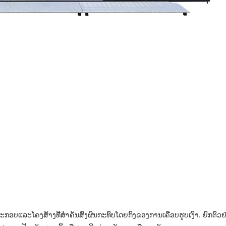
ກອບແລະໂຄງສ້າງທີ່ສໍາຄັນສົ່ງຜົນກະທົບໂດຍກົງຂອງການເຄືອບຮູບເງົາ. ຍົກຕົວຢ່າ