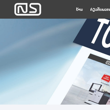
ບ້ານ
ກ່ຽວ​ກັບ​ພວກ​