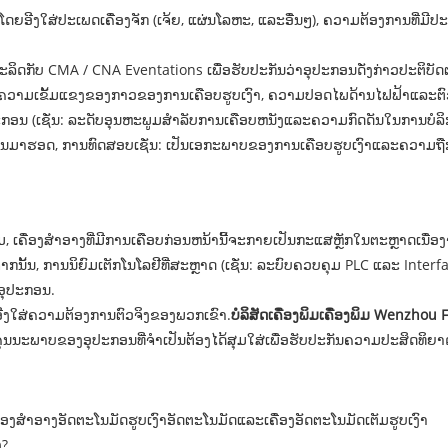
ກໂດຍອີງໃສ່ປະເພດເຄື່ອງຈັກ (ເຈ້ຍ, ແຜ່ນໂລຫະ, ແລະອື່ນໆ), ຄວາມຕ້ອງການທີ່ມີ
້ຜະລິດກັບ CMA / CNA Eventations ເພື່ອຮັບປະກັນວ່າອຸປະກອນດັ່ງກ່າວປ
າມເຂັ້ມແຂງຂອງກາວຂອງການເຄືອບຮູບເງົາ, ຄວາມປອດໄພດ້ານໄຟຟ້າແລະຕົວຊີ້
ຸປະກອນ (ເຊັ່ນ: ລະດັບອຸນຫະພູມສໍາລັບການເຄືອບຫນັງແລະຄວາມກົດດັນໃນການບໍລ
ກອນມາຮອດ, ການທົດສອບເຊັ່ນ: ເປັນເອກະພາບຂອງການເຄືອບຮູບເງົາແລະຄວາມຖື
 ເຄື່ອງສໍາອາງທີ່ມີການເຄືອບກ່ອນຫນ້ານີ້ຈະກາຍເປັນກະແສຫຼັກໃນຕະຫຼາດເນື່ອງ
ກນັ້ນ, ການນິຍົມເຕັກໂນໂລຢີທີ່ສະຫຼາດ (ເຊັ່ນ: ລະບົບຄວບຄຸມ PLC ແລະ Interf
ອຸປະກອນ.
ຍອີງໃສ່ຄວາມຕ້ອງການຕົວຈິງຂອງພວກເຂົາ.
ບໍລິສັດເຄື່ອງພິມເຄື່ອງພິມ Wenzhou F
່ຄຸນນະພາບຂອງອຸປະກອນທີ່ຈໍາເປັນຕ້ອງໄດ້ສຸມໃສ່ເພື່ອຮັບປະກັນຄວາມປະສິດ
ງສໍາອາງອັດຕະໂນມັດຮູບເງົາອັດຕະໂນມັດແລະເຄື່ອງອັດຕະໂນມັດເຕັມຮູບເງົາ
ງ?