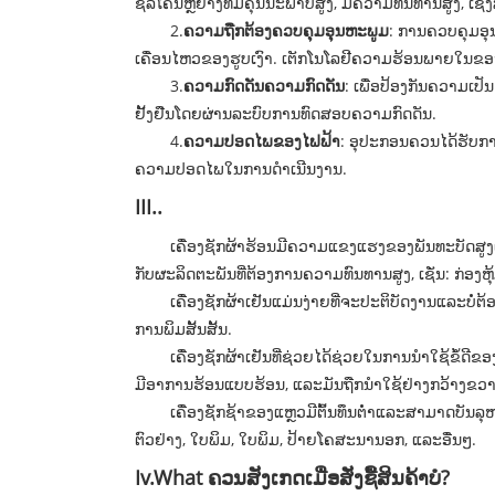
ຊິລິໂຄນຫຼືຢາງທີ່ມີຄຸນນະພາບສູງ, ມີຄວາມທົນທານສູງ, ເຊ
2.
ຄວາມຖືກຕ້ອງຄວບຄຸມອຸນຫະພູມ
: ການຄວບຄຸມອຸນ
ເຄື່ອນໄຫວຂອງຮູບເງົາ. ເຕັກໂນໂລຢີຄວາມຮ້ອນພາຍໃນ
3.
ຄວາມກົດດັນຄວາມກົດດັນ
: ເພື່ອປ້ອງກັນຄວາມເປ
ຢັ້ງຢືນໂດຍຜ່ານລະບົບການທົດສອບຄວາມກົດດັນ.
4.
ຄວາມປອດໄພຂອງໄຟຟ້າ
: ອຸປະກອນຄວນໄດ້ຮັບກາ
ຄວາມປອດໄພໃນການດໍາເນີນງານ.
III..
ເຄື່ອງຊັກຜ້າຮ້ອນມີຄວາມແຂງແຮງຂອງພັນທະບັດສູງແລະເ
ກັບຜະລິດຕະພັນທີ່ຕ້ອງການຄວາມທົນທານສູງ, ເຊັ່ນ: ກ່ອງຫຸ້ມ
ເຄື່ອງຊັກຜ້າເຢັນແມ່ນງ່າຍທີ່ຈະປະຕິບັດງານແລະບໍ່ຕ້ອ
ການພິມສັ້ນສັ້ນ.
ເຄື່ອງຊັກຜ້າເຢັນທີ່ຊ່ວຍໄດ້ຊ່ວຍໃນການນໍາໃຊ້ຂໍ້ດີຂອ
ມີອາການຮ້ອນແບບຮ້ອນ, ແລະມັນຖືກນໍາໃຊ້ຢ່າງກວ້າງ
ເຄື່ອງຊັກຊ້າຂອງແຫຼວມີຕົ້ນທຶນຕ່ໍາແລະສາມາດບັນລຸຫນ້າ
ຕົວຢ່າງ, ໃບພິມ, ໃບພິມ, ປ້າຍໂຄສະນານອກ, ແລະອື່ນໆ.
Iv.What ຄວນສັງເກດເມື່ອສັ່ງຊື້ສິນຄ້າບໍ?