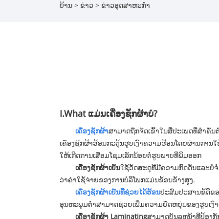
ບ້ານ
>
ຂ່າວ
>
ຂ່າວອຸດສາຫະກໍາ
I.What ແມ່ນເຄື່ອງຊັກຜ້າບໍ?
ເຄື່ອງຊັກຜ້າ
ສາມາດຖືກຈັດເຂົ້າໃນສີ່ປະເພດທີ່ສໍາຄັນຕ
ເຄື່ອງຊັກຜ້າຮ້ອນກະຕຸ້ນຮູບເງົາຄວາມຮ້ອນໂດຍຜ່ານການ
ໃຫ້ເກີດການເສື່ອມໂຊມເລັກນ້ອຍຕໍ່ຮູບພາບທີ່ພິມອອກ
ເຄື່ອງຊັກຜ້າເຢັນ
ໃຊ້ວັດສະດຸທີ່ມີຄວາມກົດດັນແລະບໍ່ຈ
ວ່າຄ່າໃຊ້ຈ່າຍຂອງການບໍລິໂພກແມ່ນຂ້ອນຂ້າງສູງ.
ເຄື່ອງຊັກຜ້າເຢັນທີ່ຊ່ວຍໄດ້ຮ້ອນ
ປະສົມປະສານຂໍ້ດີຂອ
ອຸນຫະພູມຕ່ໍາສາມາດຊ່ວຍເພີ່ມຄວາມຍືດຫຍຸ່ນຂອງຮູບເງ
ເຄື່ອງຊັກຜ້າ Laminating
ສາມາດບັນລຸຫນ້າທີ່ປ້ອງກ