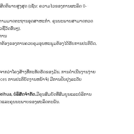
ປະສິດຕິພາບສູງສຸດ (ເຊັ່ນ: ຄວາມໄວຂອງການຜະລິດ 0-
ະຕິບັດຕາມມາດຕະຖານອຸດສາຫະກໍາ. ຄຸນນະພາບສາມາດກວດ
ວັດອື່ນໆ).
ິການ
ກຕ້ອງຂອງການຄວບຄຸມອຸນຫະພູມຕ້ອງໄດ້ຮັບການປະຕິບັດ,
ຈາກວ່າໂຄງສ້າງທີ່ກະທັດຮັດຂອງມັນ, ການດໍາເນີນງານງ່າຍ
aces ການປະຕິບັດງານຫນ້າຈໍ) ມີການປັບປຸງລະດັບ
eihua, ບໍລິສັດຈໍາກັດ.
ມີຄຸນສົມບັດທີ່ສົມບູນແລະບໍລິການ
ທິຍາດແລະຄຸນນະພາບຂອງຜະລິດຕະພັນ.