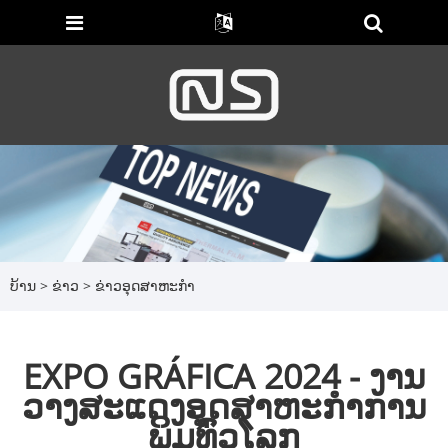
ບ້ານ
>
ຂ່າວ
>
ຂ່າວອຸດສາຫະກໍາ
EXPO GRÁFICA 2024 - ງານ
ວາງສະແດງອຸດສາຫະກຳການ
ພິມທົ່ວໂລກ