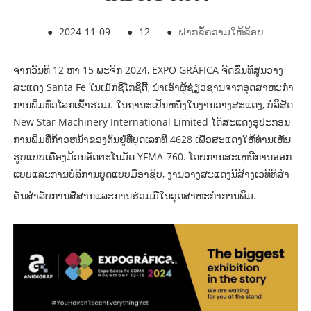
●
2024-11-09
●
12
●
ຝາກຂໍ້ຄວາມໃຫ້ຂ້ອຍ
ຈາກວັນທີ 12 ຫາ 15 ພະຈິກ 2024, EXPO GRÁFICA ຈັດຂຶ້ນທີ່ສູນວາງ
ສະແດງ Santa Fe ໃນເມັກຊິໂກຊິຕີ້, ນໍາເອົາຜູ້ຊ່ຽວຊານຈາກອຸດສາຫະກໍາ
ການພິມທົ່ວໂລກເຂົ້າຮ່ວມ. ໃນຖານະເປັນຫນຶ່ງໃນງານວາງສະແດງ, ບໍລິສັດ
New Star Machinery International Limited ໄດ້ສະແດງອຸປະກອນ
ການພິມທີ່ກ້າວຫນ້າຂອງຕົນຢູ່ທີ່ບູດເລກທີ 4628 ເພື່ອສະແດງໃຫ້ທ່ານເຫັນ
ຮູບແບບເຄື່ອງມ້ວນອັດຕະໂນມັດ YFMA-760. ໂດຍການສະເຫນີການອອກ
ແບບແລະການບໍລິການບູດແບບມືອາຊີບ, ງານວາງສະແດງນີ້ສ້າງເວທີທີ່ສໍາ
ຄັນສໍາລັບການສື່ສານແລະການຮ່ວມມືໃນອຸດສາຫະກໍາການພິມ.