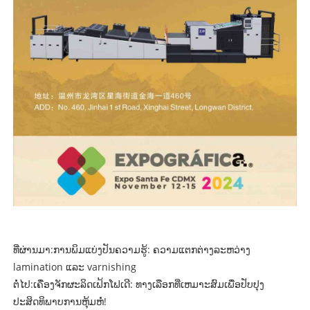
ທີ່ຜ່ານມາ:
ການພິມແບ່ງປັນຄວາມຮູ້: ຄວາມແຕກຕ່າງລະຫວ່າງ
lamination ແລະ varnishing
ຕໍ່ໄປ:
ເຄື່ອງຈັກຜະລິດເຟ້ກໂຟເດີ: ທາງເລືອກທີ່ເຫມາະສົມເພື່ອປັບປຸງ
ປະສິດທິພາບການຫຸ້ມຫໍ່!