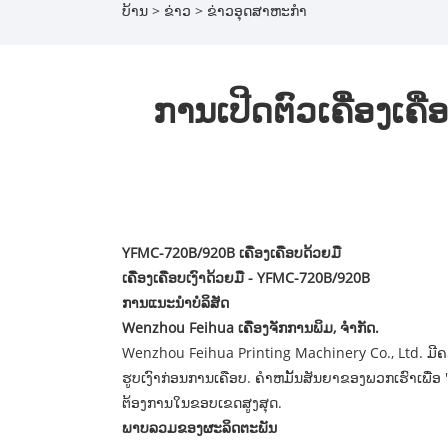
ບ້ານ
>
ຂ່າວ
>
ຂ່າວອຸດສາຫະກໍາ
ການເປີດຕົວເຄື່ອງເຄ
YFMC-720B/920B ເຄື່ອງເຄືອບດ້ວຍມື
ເຄື່ອງເຄືອບເງົາດ້ວຍມື - YFMC-720B/920B
ການແນະນໍາບໍລິສັດ
Wenzhou Feihua ເຄື່ອງຈັກການພິມ, ຈຳກັດ.
Wenzhou Feihua Printing Machinery Co., Ltd. ມີຄວ
ຮູບເງົາກ່ອນການເຄືອບ. ຄໍາ​ຫມັ້ນ​ສັນ​ຍາ​ຂອງ​ພວກ​ເຮົາ
ຕ້ອງການໃນຂອບເຂດສູງສຸດ.
ພາບລວມຂອງຜະລິດຕະພັນ