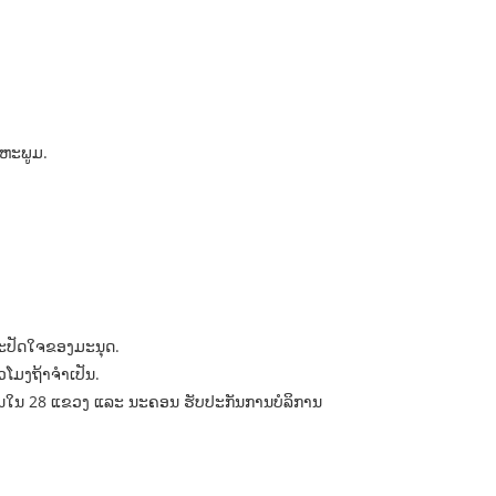
ນຫະພູມ.
ແລະປັດໃຈຂອງມະນຸດ.
ມງຖ້າຈໍາເປັນ.
ການໃນ 28 ແຂວງ ແລະ ນະຄອນ ຮັບປະກັນການບໍລິການ