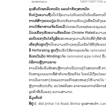
ຂະໜາດລວມ
1800*
1300*
1500 ມ
ຄຸນສົມບັດຜະລິດຕະພັນ ແລະຄໍາຮ້ອງສະຫມັກ
ຕົວປ່ຽນຄວາມຖີ່:
ເປີດໃຊ້ຄວາມໄວຕົວແປເປັນນິດເພື່ອການປັ
ການກໍ່ສ້າງແບບດຽວ:
ຮັບປະກັນການເຮັດວຽກທີ່ຫມັ້ນຄົງແລະ
ການໃຫ້ອາຫານເຈ້ຍດ້ວຍມື:
ປະກອບດ້ວຍແຜ່ນຄວບຄຸມແມ່ເຫ
ມ້ວນເຄື່ອງເຮັດຄວາມຮ້ອນດ້ວຍ Chrome Plated:
ຄວາມແມ
ລະບົບແຮງດັນໄຮໂດຼລິກ:
ສະຫນອງຄວາມກົດດັນທີ່ຄົງທີ່ສໍາລ
ເຄື່ອງຕັດຮູບເງົາ:
ປັບຄວາມກວ້າງຂອງຟິມເພື່ອໃຫ້ກົງກັບຂະ
ລໍ້ Perforating ຮູບເງົາ:
ເຮັດໃຫ້ການແຍກເຈ້ຍ laminated
ອັດ​ຕະ​ໂນ​ມັດ Winding​:
ເຈ້ຍ laminated ແມ່ນ rolled ຂຶ້
ບໍລິການຫຼັງການຂາຍ
ການຝຶກອົບຮົມທັກສະຫຼືການດໍາເນີນງານຢູ່ໃນສະຖານທີ່ ກ
ບັນຫາຄຸນນະພາບທີ່ສໍາຄັນຈະຖືກແກ້ໄຂ ໂດຍບໍ່ມີເງື່ອນໄຂ
ການວິເຄາະທາງໄກແລະການແກ້ໄຂສະຫນອງໃຫ້ ພາຍໃນ 1 ມື້
ຫຼັງການຮັບປະກັນ, ອະໄຫລ່ພິເສດ ລາຄາແລະການບໍລິການ
ລູກຄ້າທີ່ເຂັ້ມແຂງ ຄວາມສາມາດ.
ຂໍ້ມູນຕິດຕໍ່
ທີ່ຢູ່:
ບໍ່. 460 Jinhai 1st Road, Binhai ອຸດສາຫະກໍາ, 