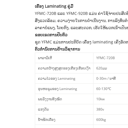
ເຄື່ອງ Laminating ຄູ່ມື
YFMC-720B ແລະ YFMC-920B ແມ່ນ ຄ່າໃຊ້ຈ່າຍປະສິດທິພາບເ
ສິ່ງແວດລ້ອມ, ຄວາມ​ງ່າຍ​ໃນ​ການ​ດໍາ​ເນີນ​ງານ​, ການ​ລົງ​ທຶນ​ຕ
ລາຄາບໍ່ແພງ, ໂດຍກົງ, ແລະສະດວກ, ເຮັດໃຫ້ພວກເຂົາເປັນທ
ຂອບເຂດການປັບຕົວ
ຊຸດ YFMC ແມ່ນການປະຕິບັດ ເຄື່ອງ laminating ເຄິ່ງອັດຕະ
ຕົວກໍານົດການດ້ານວິຊາການ
ພາລາມິເຕີ
YFMC-720B
ຄວາມກວ້າງສູງສຸດຂອງເຄື່ອງເຄືອບເງົາ
620ມມ
ຄວາມໄວຂອງ Laminating
0-30m / ນາທີ
ອຸນຫະພູມຂອງ Laminating
60-130℃
ພະລັງງານທັງໝົດ
10kw
ແຮງດັນ
380v
ນ້ຳໜັກເຄື່ອງ
600kg