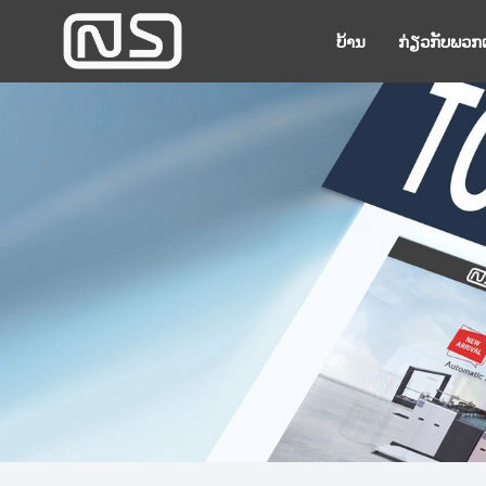
ບ້ານ
ກ່ຽວ​ກັບ​ພວກ​