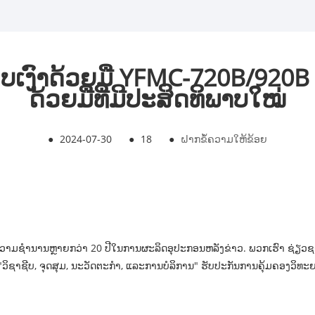
ືອບເງົາດ້ວຍມື YFMC-720B/920
ດ້ວຍມືທີ່ມີປະສິດທິພາບໃໝ່
●
2024-07-30
●
18
●
ຝາກຂໍ້ຄວາມໃຫ້ຂ້ອຍ
າມຊໍານານຫຼາຍກວ່າ 20 ປີໃນການຜະລິດອຸປະກອນຫລັງຂ່າວ. ພວກເຮົາ ຊ່ຽວຊານໃນ
​ເພື່ອ "ວິ​ຊາ​ຊີບ, ຈຸດ​ສຸມ, ນະ​ວັດ​ຕະ​ກໍາ, ແລະການບໍລິການ" ຮັບປະກັນການຄ