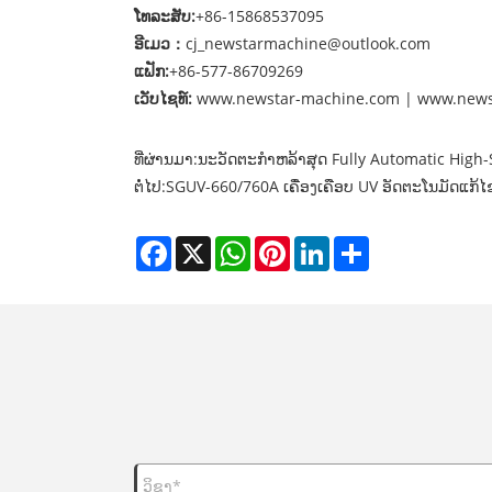
ໂທລະສັບ:
+86-15868537095
ອີເມວ
：
cj_newstarmachine@outlook.com
ແຟັກ:
+86-577-86709269
ເວັບໄຊທ໌:
www.newstar-machine.com
|
www.news
ທີ່ຜ່ານມາ:
ນະວັດຕະກໍາຫລ້າສຸດ Fully Automatic High
ຕໍ່ໄປ:
SGUV-660/760A ເຄື່ອງເຄືອບ UV ອັດຕະໂນມັດແກ້
Facebook
X
WhatsApp
Pinterest
LinkedIn
Share