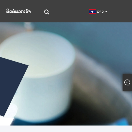
ຕິດຕໍ່ພວກເຮົາ
ລາວ