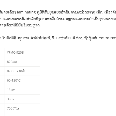
ຄື່ອງ laminating ຄູ່ມືທີ່ສົມບູນແບບສໍາລັບການຜະລິດຕ່າງໆ ເກັດ. ເຄື່ອງຈັກເຫ
​່​ໍ​າ​, ແລະ​ເຫມາະ​ສົມ​ສໍາ​ລັບ​ທັງ​ການ​ຜະ​ລິດ​ຈໍາ​ນວນ​ຫຼາຍ​ ແລະ​ການ​ດໍາ​ເນີນ​ງາ
າງເລືອກທີ່ນິຍົມໃນຕະຫຼາດ.
ໂນມັດທີ່ສົມບູນແບບສໍາລັບໂປສເຕີ, ປື້ມ, ແຜ່ນພັບ, ສີ ກ່ອງ, ຖົງຫຸ້ມຫໍ່, ແລະຂະ
YFMC-920B
820ມມ
0-30m / ນາທີ
60-130℃
13kw
380v
700 ກິ​ໂລ