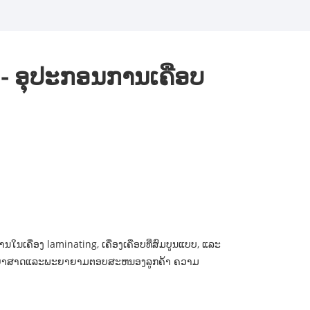
B - ອຸປະກອນການເຄືອບ
ເຄື່ອງ laminating, ເຄື່ອງເຄືອບທີ່ສົມບູນແບບ, ແລະ
ຸ້ມຄອງວິທະຍາສາດແລະພະຍາຍາມຕອບສະຫນອງລູກຄ້າ ຄວາມ