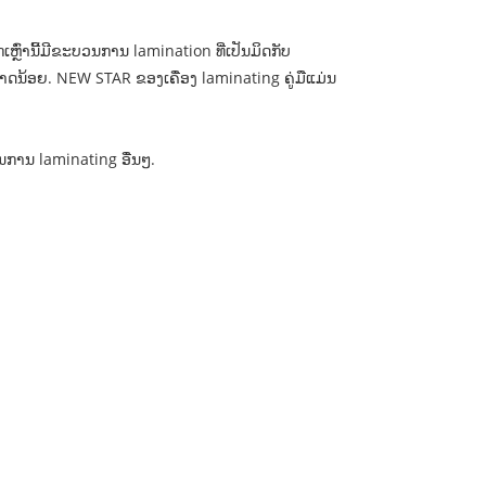
ຼົ່ານີ້ມີຂະບວນການ lamination ທີ່ເປັນມິດກັບ
ນ​ຂະ​ຫນາດ​ນ້ອຍ​. NEW STAR ຂອງເຄື່ອງ laminating ຄູ່ມືແມ່ນ
ບວນການ laminating ອື່ນໆ.