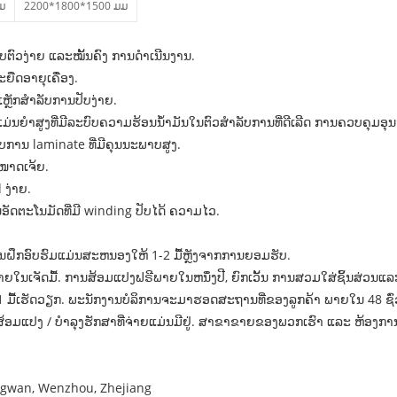
ມ
2200*
1800*
1500 ມມ
ບຕົວງ່າຍ ແລະໝັ້ນຄົງ ການດໍາເນີນງານ.
ຍືດອາຍຸເຄື່ອງ.
ຼັກສໍາລັບການປັບງ່າຍ.
່ນຍໍາສູງທີ່ມີລະບົບຄວາມຮ້ອນນ້ໍາມັນໃນຕົວສໍາລັບການທີ່ດີເລີດ ການຄວບຄຸມອຸ
ັບການ laminate ທີ່ມີຄຸນນະພາບສູງ.
ໜາດເຈ້ຍ.
 ງ່າຍ.
ນອັດຕະໂນມັດທີ່ມີ winding ປັບໄດ້ ຄວາມໄວ.
ານຝຶກອົບຮົມແມ່ນສະຫນອງໃຫ້ 1-2 ມື້ຫຼັງຈາກການຍອມຮັບ.
ພາຍໃນເຈັດມື້. ການສ້ອມແປງຟຣີພາຍໃນຫນຶ່ງປີ, ຍົກເວັ້ນ ການສວມໃສ່ຊິ້ນສ່ວນ
ເຮັດວຽກ. ພະນັກງານບໍລິການຈະມາຮອດສະຖານທີ່ຂອງລູກຄ້າ ພາຍໃນ 48 ຊົ່ວໂ
ສ້ອມແປງ / ບໍາລຸງຮັກສາທີ່ຈ່າຍແມ່ນມີຢູ່. ສາຂາຂາຍຂອງພວກເຮົາ ແລະ ຫ້ອງ
Longwan, Wenzhou, Zhejiang