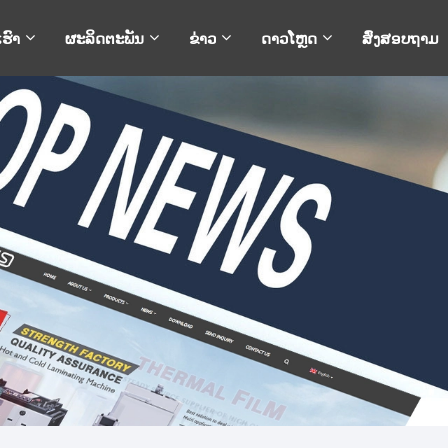
ເຮົາ
ຜະລິດຕະພັນ
ຂ່າວ
ດາວໂຫຼດ
ສົ່ງສອບຖາມ