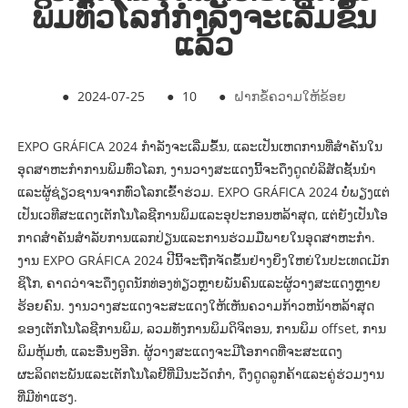
ພິມທົ່ວໂລກກຳລັງຈະເລີ່ມຂຶ້ນ
ແລ້ວ
●
2024-07-25
●
10
●
ຝາກຂໍ້ຄວາມໃຫ້ຂ້ອຍ
EXPO GRÁFICA 2024 ກໍາລັງຈະເລີ່ມຂຶ້ນ, ແລະເປັນເຫດການທີ່ສໍາຄັນໃນ
ອຸດສາຫະກໍາການພິມທົ່ວໂລກ, ງານວາງສະແດງນີ້ຈະດຶງດູດບໍລິສັດຊັ້ນນໍາ
ແລະຜູ້ຊ່ຽວຊານຈາກທົ່ວໂລກເຂົ້າຮ່ວມ. EXPO GRÁFICA 2024 ບໍ່​ພຽງ​ແຕ່​
ເປັນ​ເວ​ທີ​ສະ​ແດງ​ເຕັກ​ໂນ​ໂລ​ຊີ​ການ​ພິມ​ແລະ​ອຸ​ປະ​ກອນ​ຫລ້າ​ສຸດ​, ແຕ່​ຍັງ​ເປັນ​ໂອ​
ກາດ​ສໍາ​ຄັນ​ສໍາ​ລັບ​ການ​ແລກ​ປ່ຽນ​ແລະ​ການ​ຮ່ວມ​ມື​ພາຍ​ໃນ​ອຸດ​ສາ​ຫະ​ກໍາ​.
ງານ EXPO GRÁFICA 2024 ປີນີ້ຈະຖືກຈັດຂຶ້ນຢ່າງຍິ່ງໃຫຍ່ໃນປະເທດເມັກ
ຊິໂກ, ຄາດວ່າຈະດຶງດູດນັກທ່ອງທ່ຽວຫຼາຍພັນຄົນແລະຜູ້ວາງສະແດງຫຼາຍ
ຮ້ອຍຄົນ. ງານ​ວາງ​ສະ​ແດງ​ຈະ​ສະ​ແດງ​ໃຫ້​ເຫັນ​ຄວາມ​ກ້າວ​ຫນ້າ​ຫລ້າ​ສຸດ​
ຂອງ​ເຕັກ​ໂນ​ໂລ​ຊີ​ການ​ພິມ​, ລວມ​ທັງ​ການ​ພິມ​ດິ​ຈິ​ຕອນ​, ການ​ພິມ offset​, ການ​
ພິມ​ຫຸ້ມ​ຫໍ່​, ແລະ​ອື່ນໆ​ອີກ​. ຜູ້ວາງສະແດງຈະມີໂອກາດທີ່ຈະສະແດງ
ຜະລິດຕະພັນແລະເຕັກໂນໂລຢີທີ່ມີນະວັດກໍາ, ດຶງດູດລູກຄ້າແລະຄູ່ຮ່ວມງານ
ທີ່ມີທ່າແຮງ.