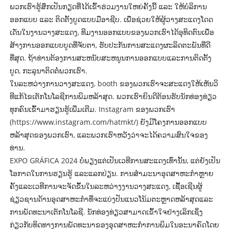
ພວກເຮົາຮູ້ສຶກເປັນກຽດທີ່ໄດ້ເຂົ້າຮ່ວມງານໃຫຍ່ຄັ້ງນີ້ ແລະ ໃຫ້ບໍລິການ
ອອກແບບ ແລະ ຕິດຕັ້ງບູດແບບມືອາຊີບ. ເພື່ອຊ່ວຍໃຫ້ຜູ້ວາງສະແດງໂດດ
ເດັ່ນໃນງານວາງສະແດງ, ທີມງານອອກແບບຂອງພວກເຮົາໄດ້ອຸທິດຕົນເພື່ອ
ສ້າງການອອກແບບບູດທີ່ຈັບຕາ, ຮັບປະກັນການສະແດງຜະລິດຕະພັນທີ່ດີ
ທີ່ສຸດ. ຖ້າທ່ານຕ້ອງການສະຫນັບສະຫນູນການອອກແບບແລະການຕິດຕັ້ງ
ບູດ, ກະລຸນາຕິດຕໍ່ພວກເຮົາ.
ໃນ​ລະ​ຫວ່າງ​ການ​ວາງ​ສະ​ແດງ, booth ຂອງ​ພວກ​ເຮົາ​ຈະ​ສະ​ແດງ​ໃຫ້​ເຫັນ​ວິ​
ທີ​ແກ້​ໄຂ​ເຕັກ​ໂນ​ໂລ​ຊີ​ການ​ພິມ​ຫລ້າ​ສຸດ. ພວກເຮົາຍິນດີຕ້ອນຮັບນັກທ່ອງທ່ຽວ
ທຸກຄົນເຂົ້າມາຮຽນຮູ້ເພີ່ມເຕີມ. Instagram ຂອງພວກເຮົາ
(https://www.instagram.com/hatmkt/) ຍັງມີໂຄງການອອກແບບ
ຫລ້າສຸດຂອງພວກເຮົາ, ແລະພວກເຮົາຫວັງວ່າຈະໄດ້ຄວາມສົນໃຈຂອງ
ທ່ານ.
EXPO GRÁFICA 2024 ບໍ່ພຽງແຕ່ເປັນເວທີການສະແດງເທົ່ານັ້ນ, ແຕ່ຍັງເປັນ
ໂອກາດໃນການຮຽນຮູ້ ແລະແລກປ່ຽນ. ການສໍາມະນາອຸດສາຫະກໍາຫຼາຍ
ຄັ້ງແລະເວທີການຈະຈັດຂຶ້ນໃນລະຫວ່າງງານວາງສະແດງ, ເຊື້ອເຊີນຜູ້
ຊ່ຽວຊານດ້ານອຸດສາຫະກໍາທີ່ຈະແບ່ງປັນແນວໂນ້ມຕະຫຼາດຫລ້າສຸດແລະ
ການພັດທະນາເຕັກໂນໂລຊີ. ນັກທ່ອງທ່ຽວສາມາດເຂົ້າໃຈຢ່າງເລິກເຊິ່ງ
ກ່ຽວກັບທິດທາງການພັດທະນາຂອງອຸດສາຫະກໍາການພິມໃນອະນາຄົດໂດຍ