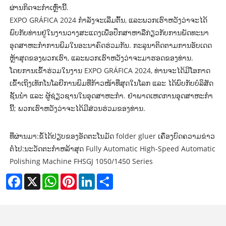
ຜ່ານກິດຈະກໍາເຫຼົ່ານີ້.
EXPO GRÁFICA 2024 ກໍາລັງຈະເລີ່ມຕົ້ນ, ແລະພວກເຮົາຫວັງວ່າຈະໄດ້
ພົບກັບທ່ານຢູ່ໃນງານວາງສະແດງເພື່ອປຶກສາຫາລືກ່ຽວກັບການພັດທະນາ
ອຸດສາຫະກໍາການພິມໃນອະນາຄົດຮ່ວມກັນ. ກະລຸນາຕິດຕາມການອັບເດດ
ຫຼ້າສຸດຂອງພວກເຮົາ, ແລະພວກເຮົາຫວັງວ່າຈະມາຮອດຂອງທ່ານ.
ໂດຍການເຂົ້າຮ່ວມໃນງານ EXPO GRÁFICA 2024, ທ່ານຈະໄດ້ມີໂອກາດ
ເຂົ້າເຖິງເທັກໂນໂລຍີການພິມທີ່ກ້າວໜ້າທີ່ສຸດໃນໂລກ ແລະ ໄດ້ພົບກັບບໍລິສັດ
ຊັ້ນນຳ ແລະ ຜູ້ຊ່ຽວຊານໃນອຸດສາຫະກຳ. ຢ່າພາດເຫດການອຸດສາຫະກໍາ
ນີ້; ພວກເຮົາຫວັງວ່າຈະໄດ້ມີສ່ວນຮ່ວມຂອງທ່ານ.
ທີ່ຜ່ານມາ:
ຂໍ້ໄດ້ປຽບຂອງອັດຕະໂນມັດ folder gluer ເຄື່ອງບົດຄວາມຂ່າວ
ຕໍ່ໄປ:
ນະວັດຕະກໍາຫລ້າສຸດ Fully Automatic High-Speed ​​Automatic
Polishing Machine FHSGJ 1050/1450 Series
Facebook
X
WhatsApp
Pinterest
LinkedIn
Share