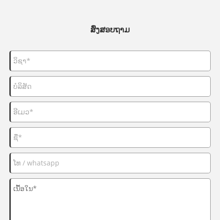
ສົ່ງສອບຖາມ