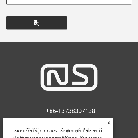
ສົ່ງ
+86-13738307138
X
info@newstar-machine.com
ພວກເຮົາໃຊ້ cookies ເພື່ອສະເຫນີໃຫ້ທ່ານມີ