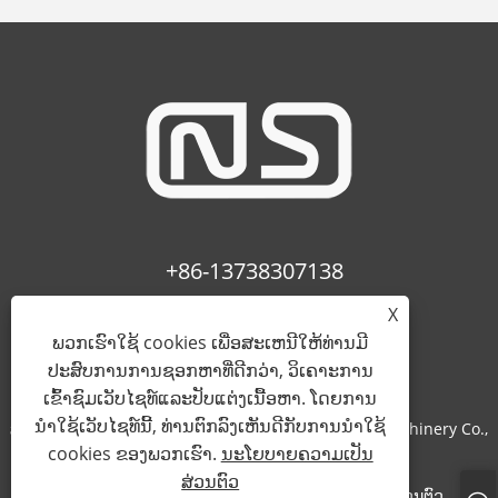
+86-13738307138
X
info@newstar-machine.com
ພວກເຮົາໃຊ້ cookies ເພື່ອສະເຫນີໃຫ້ທ່ານມີ
ປະສົບການການຊອກຫາທີ່ດີກວ່າ, ວິເຄາະການ
ເຂົ້າຊົມເວັບໄຊທ໌ແລະປັບແຕ່ງເນື້ອຫາ. ໂດຍການ
ນໍາໃຊ້ເວັບໄຊທ໌ນີ້, ທ່ານຕົກລົງເຫັນດີກັບການນໍາໃຊ້
ສະຫງວນລິຂະສິດ © 2022 Wenzhou Feihua Printing Machinery Co.,
cookies ຂອງພວກເຮົາ.
ນະໂຍບາຍຄວາມເປັນ
Ltd.
ສ່ວນຕົວ
Links
Sitemap
RSS
XML
ນະໂຍບາຍຄວາມເປັນສ່ວນຕົວ