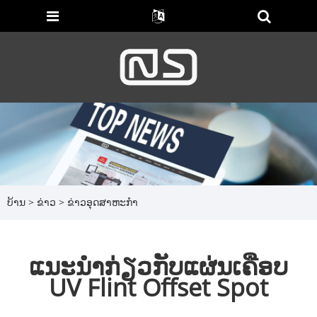
ບ້ານ
>
ຂ່າວ
>
ຂ່າວອຸດສາຫະກໍາ
ແນະນຳກ່ຽວກັບແຜ່ນເຄືອບ
UV Flint Offset Spot