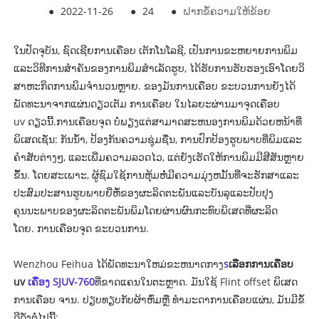
●
2022-11-26
●
24
●
ຝາກຂໍ້ຄວາມໃຫ້ຂ້ອຍ
ໃນປັດຈຸບັນ, ຊົດເຊີຍ
ການເຄືອບ
ເຕັກ​ໂນ​ໂລ​ຊີ​, ເປັນ​ການ​ຂະ​ຫຍາຍ​ການ​ພິມ​
ແລະ​ວິ​ທີ​ການ​ສໍາ​ຄັນ​ຂອງ​ການ​ພິມ​ສໍາ​ເລັດ​ຮູບ​, ໄດ້​ຮັບ​ການ​ຮັບ​ຮອງ​ເອົາ​ໂດຍ​ວິ​
ສາ​ຫະ​ກິດ​ການ​ພິມ​ຈໍາ​ນວນ​ຫຼາຍ​. ຂອງມັນ
ການເຄືອບ
ຂະບວນການຍັງໄດ້
ພັດທະນາຈາກແຜ່ນດຽວເຕັມ
ການເຄືອບ
ໃນ​ໄລ​ຍະ​ຜ່ານ​ມາ​
ຈຸດເຄືອບ
uv
ດຽວນີ້.
ການເຄືອບຈຸດ
ບໍ່ພຽງແຕ່ສາມາດສະຫນອງການພິມດ້ວຍຫນ້າທີ່
ພິເສດເຊັ່ນ: ກັນນ້ໍາ, ປ້ອງກັນຄວາມຊຸ່ມຊື່ນ, ການປົກປ້ອງຮູບພາບທີ່ພິມແລະ
ຄໍາສັບຕ່າງໆ, ແລະເພີ່ມຄວາມລວດໄວ, ແຕ່ຍັງເຮັດໃຫ້ການພິມມີສີສັນຫຼາຍ
ຂຶ້ນ. ໂດຍສະເພາະ, ຜູ້ຊົມໃຊ້ການຫຸ້ມຫໍ່ມີຄວາມມຸ່ງຫມັ້ນທີ່ຈະຮັກສາແລະ
ປະສົມປະສານຮູບພາບຍີ່ຫໍ້ຂອງຜະລິດຕະພັນແລະບັນລຸແລະປັບປຸງ
ຄຸນນະພາບຂອງຜະລິດຕະພັນພິມໂດຍຜ່ານຜົນກະທົບພິເສດທີ່ຜະລິດ
ໂດຍ.
ການເຄືອບຈຸດ
ຂະ​ບວນ​ການ.
Wenzhou Feihua ໄດ້ພັດທະນາໃຫມ່ຂະຫນາດກາງ
s
ເລືອກການເຄືອບ
uv
ເຄື່ອງ SJUV-760
ທີ່ຂາດແຄນໃນຕະຫຼາດ. ມັນໃຊ້ Flint offset ພິເສດ
ການເຄືອບ
ຈານ. ປຽບທຽບກັບຜ້າຫົ່ມ
ຫຼື
ທຳມະດາ
ການເຄືອບ
ແຜ່ນ, ມັນມີຂໍ້
ດີດັ່ງຕໍ່ໄປນີ້: