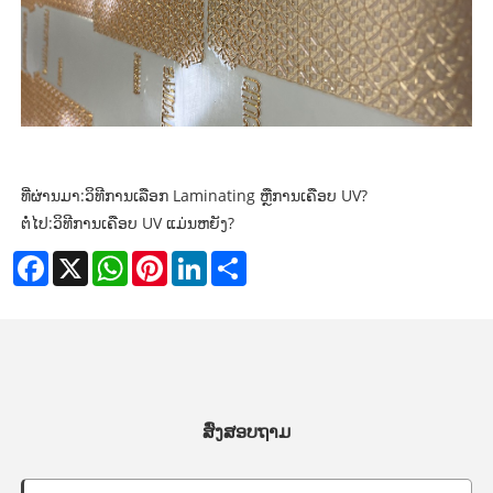
ທີ່ຜ່ານມາ:
ວິທີການເລືອກ Laminating ຫຼືການເຄືອບ UV?
ຕໍ່ໄປ:
ວິທີການເຄືອບ UV ແມ່ນຫຍັງ?
Facebook
X
WhatsApp
Pinterest
LinkedIn
Share
ສົ່ງສອບຖາມ