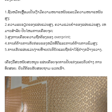
1.
ຊັ້ນຫມຶກເຫຼື້ອມເປັນເງົາມີຄວາມຫນາແຫນ້ນແລະມີຄວາມຫນາແຫນ້ນ
ສູງ;
2.
ຄວາມລະອຽດຂອງແຜ່ນແມ່ນສູງ, ຄວາມແມ່ນຍໍາຂອງແຜ່ນແມ່ນສູງ, ເຫ
ມາະສໍາລັບ
ປັບໄຫມ
ການເຄືອບຈຸດ
;
3.
ສູງ
ການເຄືອບ
ຄວາມຖືກຕ້ອງຂອງ overprint;
4.
ການຕໍ່ຕ້ານການກັດກ່ອນຂອງຫມຶກທີ່ດີແລະການຕໍ່ຕ້ານການພິມສູງ;
5.
ການເຮັດແຜ່ນແມ່ນງ່າຍທີ່ຈະປະຕິບັດແລະຖືກນໍາໃຊ້ຢ່າງກວ້າງຂວາງ.
ເຄື່ອງນີ້ສະຫນັບສະຫນູນ
ແຜ່ນເຄືອບຈຸດ
ການປັບແຕ່ງແລະຕົວຢ່າງ
ການ
ທົດສອບ
. ຍິນດີຕ້ອນຮັບສອບຖາມ
ພວກ​ເຮົາ
.