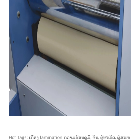
Hot Tags: ເຄື່ອງ lamination ຄວາມຮ້ອນຄູ່ມື, ຈີນ, ຜູ້ຜະລິດ, ຜູ້ສະຫ