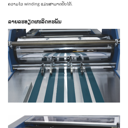
ຄວາມໄວ winding ແມ່ນສາມາດປັບໄດ້.
ລາຍລະອຽດຜະລິດຕະພັນ