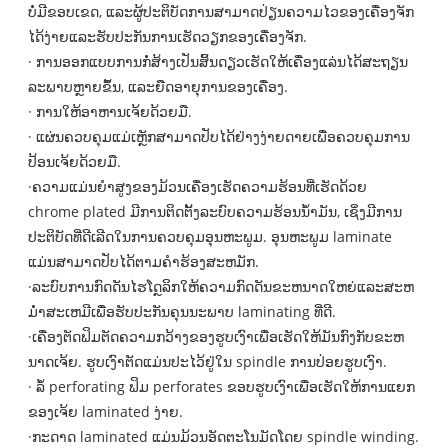
ບໍ່ມີຂອບເຂດ, ແລະຜູ້ປະຕິບັດການສາມາດປ່ຽນຄວາມໄວຂອງເຄື່ອງຈັກ
ໄດ້ງ່າຍແລະຮັບປະກັນການເຮັດວຽກຂອງເຄື່ອງຈັກ.
· ການ​ອອກ​ແບບ​ການ​ກໍ່​ສ້າງ​ເປັນ​ສິ້ນ​ດຽວ​ເຮັດ​ໃຫ້​ເຄື່ອງ​ແລ່ນ​ໄດ້​ສະ​ຖຽນ​
ລະ​ພາບ​ຫຼາຍ​ຂຶ້ນ​, ແລະ​ຍືດ​ອາຍຸ​ການ​ຂອງ​ເຄື່ອງ​.
· ການໃຫ້ອາຫານເຈ້ຍດ້ວຍມື.
· ແຜ່ນຄວບຄຸມແມ່ເຫຼັກສາມາດປັບໄດ້ຢ່າງງ່າຍດາຍເພື່ອຄວບຄຸມການ
ປ້ອນເຈ້ຍດ້ວຍມື.
·ຄວາມແມ່ນຍໍາສູງຂອງມ້ວນເຄື່ອງເຮັດຄວາມຮ້ອນທີ່ເຮັດດ້ວຍ
chrome plated ມີການຕິດຕັ້ງລະບົບຄວາມຮ້ອນນ້ໍາມັນ, ເຊິ່ງມີການ
ປະຕິບັດທີ່ດີເລີດໃນການຄວບຄຸມອຸນຫະພູມ. ອຸນຫະພູມ laminate
ແມ່ນສາມາດປັບໄດ້ຕາມຄໍາຮ້ອງສະຫມັກ.
·ລະບົບການກົດດັນໄຮໂດຼລິກໃຫ້ຄວາມກົດດັນຂະຫນາດໃຫຍ່ແລະສະຫ
ມໍ່າສະເຫມີເພື່ອຮັບປະກັນຄຸນນະພາບ laminating ທີ່ດີ.
·ເຄື່ອງຕັດຟິມຕັດຄວາມກວ້າງຂອງຮູບເງົາເພື່ອເຮັດໃຫ້ມັນກົງກັບຂະຫ
ນາດເຈ້ຍ. ຮູບເງົາຕັດແມ່ນປະໄວ້ຢູ່ໃນ spindle ການປ່ອຍຮູບເງົາ.
· ລໍ້ perforating ຟິມ perforates ຂອບຮູບເງົາເພື່ອເຮັດໃຫ້ການແຍກ
ຂອງເຈ້ຍ laminated ງ່າຍ.
·ກະດາດ laminated ແມ່ນມ້ວນອັດຕະໂນມັດໂດຍ spindle winding.