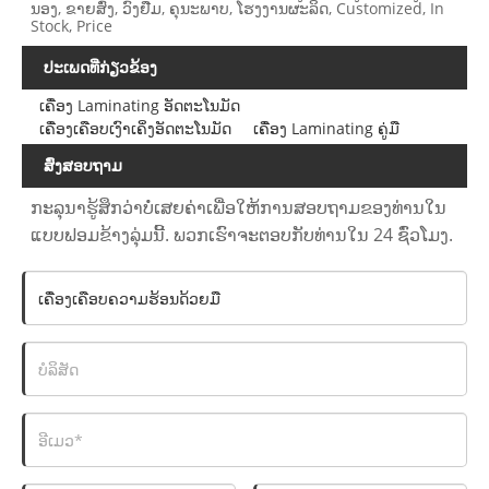
ນອງ, ຂາຍສົ່ງ, ວົງຢືມ, ຄຸນະພາບ, ໂຮງງານຜະລິດ, Customized, In
Stock, Price
ປະເພດທີ່ກ່ຽວຂ້ອງ
ເຄື່ອງ Laminating ອັດຕະໂນມັດ
ເຄື່ອງເຄືອບເງົາເຄິ່ງອັດຕະໂນມັດ
ເຄື່ອງ Laminating ຄູ່ມື
ສົ່ງສອບຖາມ
ກະລຸນາຮູ້ສຶກວ່າບໍ່ເສຍຄ່າເພື່ອໃຫ້ການສອບຖາມຂອງທ່ານໃນ
ແບບຟອມຂ້າງລຸ່ມນີ້. ພວກເຮົາຈະຕອບກັບທ່ານໃນ 24 ຊົ່ວໂມງ.