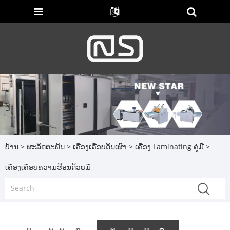
ບ້ານ
>
ຜະລິດຕະພັນ
>
ເຄື່ອງເຄືອບດິນເຜົາ
>
ເຄື່ອງ Laminating ຄູ່ມື
>
ເຄື່ອງເຄືອບຄວາມຮ້ອນດ້ວຍມື