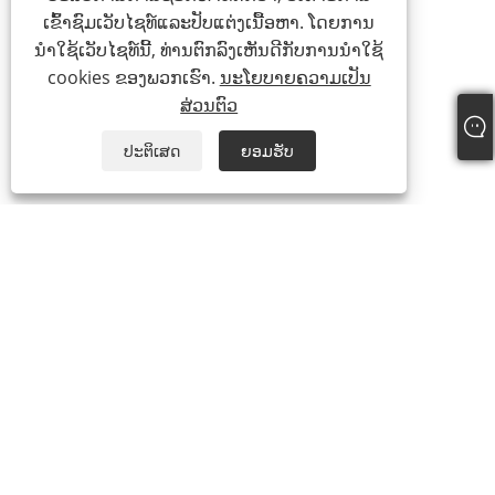
ເຂົ້າຊົມເວັບໄຊທ໌ແລະປັບແຕ່ງເນື້ອຫາ. ໂດຍການ
ນໍາໃຊ້ເວັບໄຊທ໌ນີ້, ທ່ານຕົກລົງເຫັນດີກັບການນໍາໃຊ້
cookies ຂອງພວກເຮົາ.
ນະໂຍບາຍຄວາມເປັນ
ສ່ວນຕົວ
ປະຕິເສດ
ຍອມຮັບ
+86-13738307138