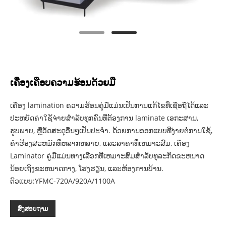
ເຄື່ອງເຄືອບຄວາມຮ້ອນດ້ວຍມື
ເຄື່ອງ lamination ຄວາມຮ້ອນຄູ່ມືແມ່ນເປັນການແກ້ໄຂທີ່ເຊື່ອຖືໄດ້ແລະ
ປະຫຍັດຄ່າໃຊ້ຈ່າຍສໍາລັບທຸກຄົນທີ່ຕ້ອງການ laminate ເອກະສານ,
ຮູບພາບ, ຫຼືວັດສະດຸອື່ນໆເປັນປະຈໍາ. ດ້ວຍການອອກແບບທີ່ງ່າຍຕໍ່ການໃຊ້,
ຄໍາຮ້ອງສະຫມັກທີ່ຫລາກຫລາຍ, ແລະລາຄາທີ່ເຫມາະສົມ, ເຄື່ອງ
Laminator ຄູ່ມືແມ່ນທາງເລືອກທີ່ເຫມາະສົມສໍາລັບທຸລະກິດຂະຫນາດ
ນ້ອຍເຖິງຂະຫນາດກາງ, ໂຮງຮຽນ, ແລະຫ້ອງການບ້ານ.
ຕົວແບບ:YFMC-720A/920A/1100A
ສົ່ງສອບຖາມ