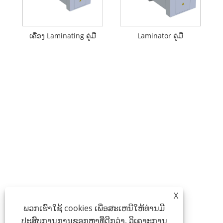
ເຄື່ອງ Laminating ຄູ່ມື
Laminator ຄູ່ມື
X
ພວກເຮົາໃຊ້ cookies ເພື່ອສະເຫນີໃຫ້ທ່ານມີ
ປະສົບການການຊອກຫາທີ່ດີກວ່າ, ວິເຄາະການ