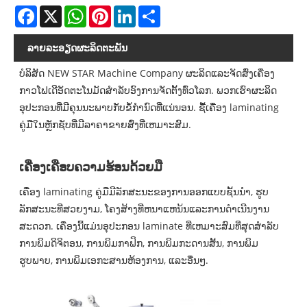
Facebook
X
WhatsApp
Pinterest
LinkedIn
Share
ລາຍ​ລະ​ອຽດ​ຜະ​ລິດ​ຕະ​ພັນ
ບໍລິສັດ NEW STAR Machine Company ຜະລິດແລະຈັດສົ່ງເຄື່ອງ
ກາວໂຟເດີອັດຕະໂນມັດສໍາລັບອົງການຈັດຕັ້ງທົ່ວໂລກ. ພວກເຮົາຜະລິດ
ອຸປະກອນທີ່ມີຄຸນນະພາບກັບຂໍ້ກໍານົດທີ່ແນ່ນອນ. ຊື້ເຄື່ອງ laminating
ຄູ່ມືໃນຫຼັກຊັບທີ່ມີລາຄາຂາຍສົ່ງທີ່ເຫມາະສົມ.
ເຄື່ອງເຄືອບຄວາມຮ້ອນດ້ວຍມື
ເຄື່ອງ laminating ຄູ່ມືມີລັກສະນະຂອງການອອກແບບຊັ້ນນໍາ, ຮູບ
ລັກສະນະທີ່ສວຍງາມ, ໂຄງສ້າງທີ່ຫນາແຫນ້ນແລະການດໍາເນີນງານ
ສະດວກ. ເຄື່ອງນີ້ແມ່ນອຸປະກອນ laminate ທີ່ເຫມາະສົມທີ່ສຸດສໍາລັບ
ການພິມດິຈິຕອນ, ການພິມກາຟິກ, ການພິມກະດານສັ້ນ, ການພິມ
ຮູບພາບ, ການພິມເອກະສານຫ້ອງການ, ແລະອື່ນໆ.