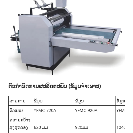
ຕົວກໍານົດການຜະລິດຕະພັນ (ຂໍ້ມູນຈໍາເພາະ)
ລາຍການ
ຂໍ້ມູນ
ຂໍ້ມູນ
ຂໍ້ມູນ
ຕົວແບບ
YFMC-720A
YFMC-920A
YFMC-1
ຄວາມກວ້າງ
ສູງສຸດຂອງ
620 ມມ
920ມມ
1040m