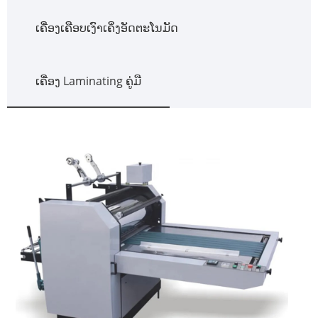
ເຄື່ອງເຄືອບເງົາເຄິ່ງອັດຕະໂນມັດ
ເຄື່ອງ Laminating ຄູ່ມື