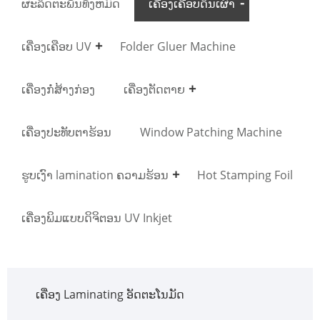
ຜະລິດຕະພັນທັງຫມົດ
ເຄື່ອງເຄືອບດິນເຜົາ
ເຄື່ອງເຄືອບ UV
Folder Gluer Machine
ເຄື່ອງກໍ່ສ້າງກ່ອງ
ເຄື່ອງຕັດຕາຍ
ເຄື່ອງປະທັບຕາຮ້ອນ
Window Patching Machine
ຮູບເງົາ lamination ຄວາມຮ້ອນ
Hot Stamping Foil
ເຄື່ອງພິມແບບດິຈິຕອນ UV Inkjet
ເຄື່ອງ Laminating ອັດຕະໂນມັດ