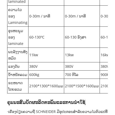
laminated
ຄວາມໄວ
ຂອງ
0-30m / ນາທີ
0-30m / ນາທີ
0-30m / 
Laminating
ອຸນຫະພູມ
ຂອງ
60-130ºC
60-130 ອົງສາ
60-130 ອ
laminate
ພະລັງງານທັງ
11kw
13kw
16kw
ຫມົດ
ແຮງດັນ
380V
380V
380V
ນ້ໍາຫນັກລວມ
600kg
700 ກິ​ໂລ
900kg
ຂະຫນາດ
2100*1300*1600ມມ
2100*1500*1600ມມ
2100*1
ໂດຍລວມ
ຄຸນ​ນະ​ສົມ​ບັດ​ຜະ​ລິດ​ຕະ​ພັນ​ແລະ​ການ​ນໍາ​ໃຊ້​
·ເຄື່ອງປ່ຽນຄວາມຖີ່ SCHNEIDER ມີອຸປະກອນສໍາລັບຄວາມໄວຕົວແປທີ່