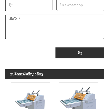
ສົ່ງ
ຜະ​ລິດ​ຕະ​ພັນ​ທີ່​ກ່ຽວ​ຂ້ອງ