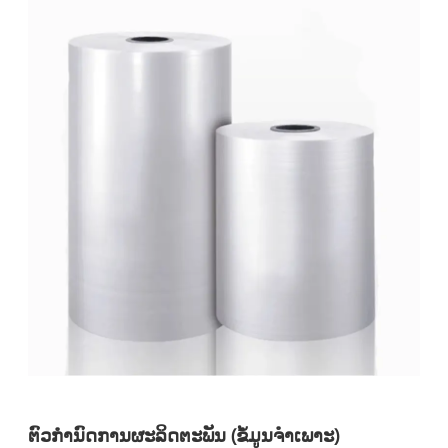
ຕົວກໍານົດການຜະລິດຕະພັນ (ຂໍ້ມູນຈໍາເພາະ)