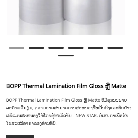
BOPP Thermal Lamination Film Gloss ຫຼື Matte
BOPP Thermal Lamination Film Gloss ຫຼື Matte ທີ່ມີຄຸນນະພາບ
ລະດັບພຣີມຽມ, ຄວາມອາດສາມາດການສະຫນອງທີ່ຫມັ້ນຄົງແລະຕົວຢ່າງ
ຟຣີແມ່ນສະຫນອງໃຫ້ໂດຍຜູ້ຜະລິດຈີນ - NEW STAR. ບໍ່ເສຍຄ່າເພື່ອຮັບ
ໃບສະເໜີລາຄາຂອງທ່ານທີ່ນີ້.