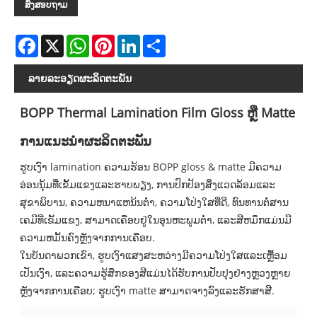
ສົ່ງສອບຖາມ
Facebook
X
WhatsApp
Pinterest
LinkedIn
Share
ລາຍ​ລະ​ອຽດ​ຜະ​ລິດ​ຕະ​ພັນ
BOPP Thermal Lamination Film Gloss ຫຼື Matte
ການແນະນໍາຜະລິດຕະພັນ
ຮູບເງົາ lamination ຄວາມຮ້ອນ BOPP gloss & matte ມີຄວາມ
ອ່ອນນຸ້ມທີ່ເຂັ້ມແຂງແລະຮາບພຽງ, ການປົກປ້ອງສິ່ງແວດລ້ອມແລະ
ສຸຂາພິບານ, ຄວາມຫນາແຫນ້ນຕ່ໍາ, ຄວາມໂປ່ງໃສທີ່ດີ, ທົນທານຕໍ່ສານ
ເຄມີທີ່ເຂັ້ມແຂງ, ສາມາດເຄືອບຢູ່ໃນອຸນຫະພູມຕ່ໍາ, ແລະສີຫມຶກແມ່ນມີ
ຄວາມຫມັ້ນຄົງຫຼັງຈາກການເຄືອບ.
ໃນບັນດາພວກເຂົາ, ຮູບເງົາແສງສະຫວ່າງມີຄວາມໂປ່ງໃສແລະເຫຼື້ອມ
ເປັນເງົາ, ແລະຄວາມຮູ້ສຶກຂອງສີແມ່ນໄດ້ຮັບການປັບປຸງຢ່າງຫຼວງຫຼາຍ
ຫຼັງຈາກການເຄືອບ; ຮູບເງົາ matte ສາມາດຈາງລົງແລະຮັກສາສີ.