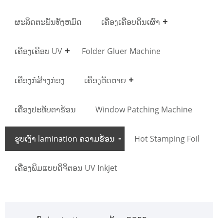
ຜະລິດຕະພັນທັງຫມົດ
ເຄື່ອງເຄືອບດິນເຜົາ
ເຄື່ອງເຄືອບ UV
Folder Gluer Machine
ເຄື່ອງກໍ່ສ້າງກ່ອງ
ເຄື່ອງຕັດຕາຍ
ເຄື່ອງປະທັບຕາຮ້ອນ
Window Patching Machine
ຮູບເງົາ lamination ຄວາມຮ້ອນ
Hot Stamping Foil
ເຄື່ອງພິມແບບດິຈິຕອນ UV Inkjet