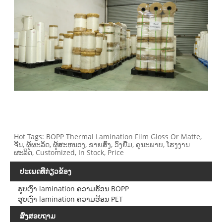
Hot Tags: BOPP Thermal Lamination Film Gloss Or Matte,
ຈີນ, ຜູ້ຜະລິດ, ຜູ້ສະຫນອງ, ຂາຍສົ່ງ, ວົງຢືມ, ຄຸນະພາບ, ໂຮງງານ
ຜະລິດ, Customized, In Stock, Price
ປະເພດທີ່ກ່ຽວຂ້ອງ
ຮູບເງົາ lamination ຄວາມຮ້ອນ BOPP
ຮູບເງົາ lamination ຄວາມຮ້ອນ PET
ສົ່ງສອບຖາມ