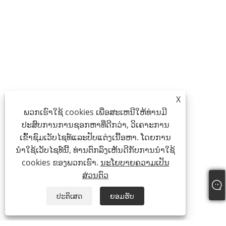
X
ພວກເຮົາໃຊ້ cookies ເພື່ອສະເຫນີໃຫ້ທ່ານມີ
ປະສົບການການຊອກຫາທີ່ດີກວ່າ, ວິເຄາະການ
ເຂົ້າຊົມເວັບໄຊທ໌ແລະປັບແຕ່ງເນື້ອຫາ. ໂດຍການ
ນໍາໃຊ້ເວັບໄຊທ໌ນີ້, ທ່ານຕົກລົງເຫັນດີກັບການນໍາໃຊ້
cookies ຂອງພວກເຮົາ.
ນະໂຍບາຍຄວາມເປັນ
ສ່ວນຕົວ
ປະຕິເສດ
ຍອມຮັບ