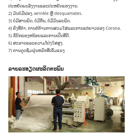
ປະຫຍັດພະລັງງານແລະປະຫຍັດແຮງງານ.
2) ມັນບໍ່ມີຟອງ, wrinkle ຫຼື desquamates.
3) ບໍ່ມີສານພິດ, ບໍ່ມີກິ່ນ, ບໍ່ມີມົນລະພິດ.
4) ຄົງທີ່ຕໍ່າ, ການຕໍ່ຕ້ານການສວມໃສ່ແລະການແກ່ຍາວຂອງ Corona.
5) ຂໍ້ບົກພ່ອງຫນ້ອຍແລະການເປີດທີ່ດີ.
6) ສະອາດແລະຄວາມໂປ່ງໃສສູງ.
7) ການດູດຊຶມຝຸ່ນຫມຶກທີ່ເຂັ້ມແຂງ
ລາຍລະອຽດຜະລິດຕະພັນ