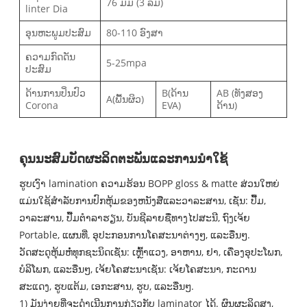
76 ມມ (3 ລຶມ)
linter Dia
ອຸນ​ຫະ​ພູມ​ປະ​ສົມ​
80-110 ອົງສາ
ຄວາມກົດດັນ
5-25mpa
ປະສົມ
ດ້ານການປິ່ນປົວ
B(ດ້ານ
AB (ທັງສອງ
A(ພື້ນຜິວ)
Corona
EVA)
ດ້ານ)
ຄຸນ​ນະ​ສົມ​ບັດ​ຜະ​ລິດ​ຕະ​ພັນ​ແລະ​ການ​ນໍາ​ໃຊ້​
ຮູບເງົາ lamination ຄວາມຮ້ອນ BOPP gloss & matte ສ່ວນໃຫຍ່
ແມ່ນໃຊ້ສໍາລັບການປົກຫຸ້ມຂອງຫນັງສືແລະວາລະສານ, ເຊັ່ນ: ປື້ມ,
ວາລະສານ, ປື້ມຕໍາລາຮຽນ, ບັນຊີລາຍຊື່ທາງໄປສະນີ, ຖົງເຈ້ຍ
Portable, ແຜນທີ່, ອຸປະກອນການໂຄສະນາຕ່າງໆ, ແລະອື່ນໆ.
ວັດສະດຸຫຸ້ມຫໍ່ທຸກຊະນິດເຊັ່ນ: ເຫຼົ້າແວງ, ອາຫານ, ຢາ, ເຄື່ອງອຸປະໂພກ,
ບໍລິໂພກ, ແລະອື່ນໆ, ເຈ້ຍໂຄສະນາເຊັ່ນ: ເຈ້ຍໂຄສະນາ, ກະດານ
ສະແດງ, ຮູບແຕ້ມ, ເອກະສານ, ຮູບ, ແລະອື່ນໆ.
1) ມັນງ່າຍທີ່ຈະດໍາເນີນການກ່ຽວກັບ laminator ໄດ້. ຜົນຜະລິດສູງ,