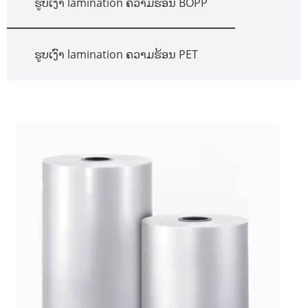
ຮູບເງົາ lamination ຄວາມຮ້ອນ BOPP
ຮູບເງົາ lamination ຄວາມຮ້ອນ PET