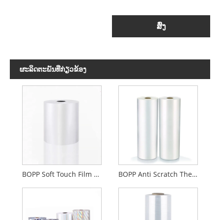
ສົ່ງ
ຜະ​ລິດ​ຕະ​ພັນ​ທີ່​ກ່ຽວ​ຂ້ອງ
BOPP Soft Touch Film Lamination Thermal
BOPP Anti Scratch Thermal Lamination Film