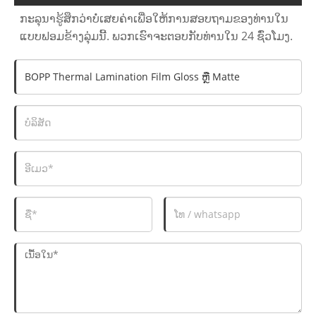
ກະລຸນາຮູ້ສຶກວ່າບໍ່ເສຍຄ່າເພື່ອໃຫ້ການສອບຖາມຂອງທ່ານໃນ
ແບບຟອມຂ້າງລຸ່ມນີ້. ພວກເຮົາຈະຕອບກັບທ່ານໃນ 24 ຊົ່ວໂມງ.