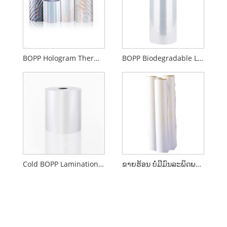
BOPP Hologram Thermal Lamination Film
BOPP Biodegradable Lamination Film Gloss ຫຼື Matte
Cold BOPP Lamination Film Gloss ຫຼື Matte
ຂາຍຮ້ອນ ບໍ່ມີມົນລະພິດພາດສະຕິກຂອງຜະລິດຕະພັນສໍາເລັດຮູບ Environmentally Peel Film